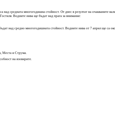
е са над средната многогодишна стойност. От днес в резултат на очакваните вал
 Гостиля. Водните нива ще бъдат над прага за внимание:
е бъдат над средно многогодишната стойност. Водните нива от 7 април ще са око
, Места и Струма.
собност на язовирите.