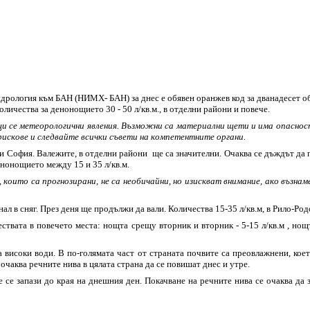
дрология към БАН (НИМХ- БАН) за днес е обявен оранжев код за дванадесет о
личества за денонощието 30 - 50 л/кв.м., в отделни райони и повече.
ащи се метеорологични явления. Възможни са материални щети и има опасно
искове и следвайте всички съвети на компетентните органи.
и София. Валежите, в отделни райони ще са значителни. Очаква се дъждът да п
енонощието между 15 и 35 л/кв.м.
които са прогнозирани, не са необичайни, но изискват внимание, ако възн
л в сняг. През деня ще продължи да вали. Количества 15-35 л/кв.м, в Рило-Род
твата в повечето места: нощта срещу вторник и вторник - 5-15 л/кв.м , нощта
за високи води. В по-голямата част от страната почвите са преовлажнени, кое
очаква речните нива в цялата страна да се повишат днес и утре.
се запази до края на днешния ден. Покачване на речните нива се очаква да 