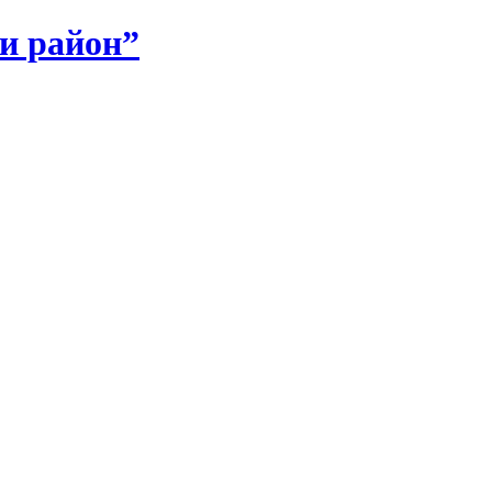
и район”