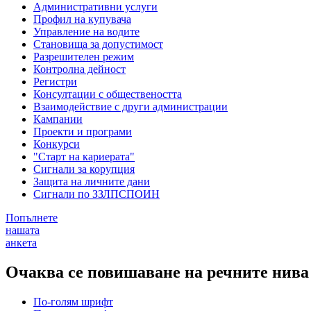
Административни услуги
Профил на купувача
Управление на водите
Становища за допустимост
Разрешителен режим
Контролна дейност
Регистри
Консултации с обществеността
Взаимодействие с други администрации
Кампании
Проекти и програми
Конкурси
"Старт на кариерата"
Сигнали за корупция
Защита на личните дани
Сигнали по ЗЗЛПСПОИН
Попълнете
нашата
анкета
Очаква се повишаване на речните нива 
По-голям шрифт