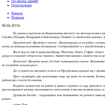
По-малък шрифт
Отпечатване
Начало
Новини
06.04.2015г.
По данни и прогнози на Националния институт по метеорология и хи
Смолян, Пловдив, Пазарджик и Благоевград. Очакват се значителни валежи с ко
Оранжев код
: Времето е опасно. Прогнозирани са по-рядко случв
често за метеорологичната обстановка. Съобразявайте се с неизбежните р
Жълт код за сняг и дъжд във Враца, Монтана, Ловеч, София –област 
дъжд в останалите области на страната. Значителни валежи с количества за д
Жълт код:
Времето може да бъде потенциално опасно. Явленията, 
не поемайте излишен риск.
До сутринта по високите полета и в Предбалкана дъждът ще е премина
През следващите две денонощия също ще вали, но по-малко. Количес
райони ще е почти без валежи.
Водните количества на реките в цялата страната са над праговете 
прогнозираните валежи, интензивното снеготопене и висока почвена влага се 
Дунавски басейн
– тенденцията към понижаване на речните нива ще 
реките:
• река Лом