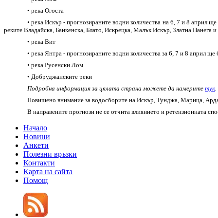
• река Огоста
• река Искър - прогнозираните водни количества на 6, 7 и 8 април щ
реките Владайска, Банкенска, Блато, Искрецка, Малък Искър, Златна Панега и
• река Вит
• река Янтра - прогнозираните водни количества за 6, 7 и 8 април щ
• река Русенски Лом
• Добруджанските реки
Подробна информация за цялата страна можете да намерите
тук
.
Повишено внимание за водосборите на Искър, Тунджа, Марица, Арда
В направените прогнози не се отчита влиянието и ретензионната спо
Начало
Новини
Анкети
Полезни връзки
Контакти
Карта на сайта
Помощ