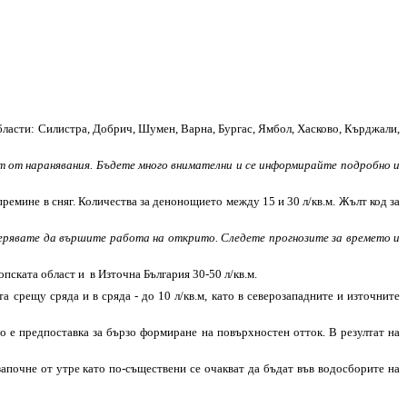
бласти: Силистра, Добрич, Шумен, Варна, Бургас, Ямбол, Хасково, Кърджали,
ст от наранявания. Бъдете много внимателни и се информирайте подробно и
ремине в сняг. Количества за денонощието между 15 и 30 л/кв.м. Жълт код за
амерявате да вършите работа на открито. Следете прогнозите за времето и
опската област и в Източна България 30-50 л/кв.м.
 срещу сряда и в сряда - до 10 л/кв.м, като в северозападните и източните
то е предпоставка за бързо формиране на повърхностен отток. В резултат на
започне от утре като по-съществени се очакват да бъдат във водосборите на