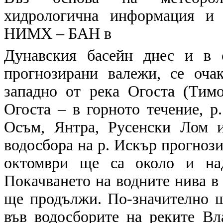
хидрологична информация и 
НИМХ – БАН в
Дунавския басейн
днес и в с
прогнозирани валежи, се оча
западно от река Огоста (Тимо
Огоста – в горното течение, р
Осъм, Янтра, Русенски Лом 
водосбора на р. Искър прогнозир
октомври ще са около и над
Покачването на водните нива в 
ще продължи. По-значително щ
във водосборите на реките Вла