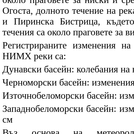
Огоста, долното течение на ре
и Пиринска Бистрица, къдет
течения са около праговете за в
Регистрираните изменения на
НИМХ реки са:
Дунавски басейн:
колебания на в
Черноморски басейн:
изменения 
Източнобеломорски басейн:
изме
Западнобеломорски басейн:
изм
см
Въз основа на метеоролог