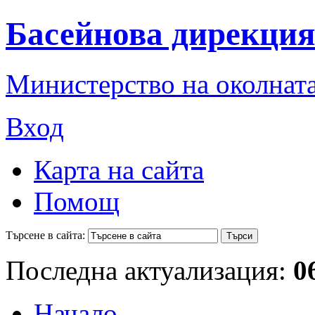
Басейнова дирекция
Министерство на околната
Вход
Карта на сайта
Помощ
Търсене в сайта:
Последна актуализация:
0
Начало