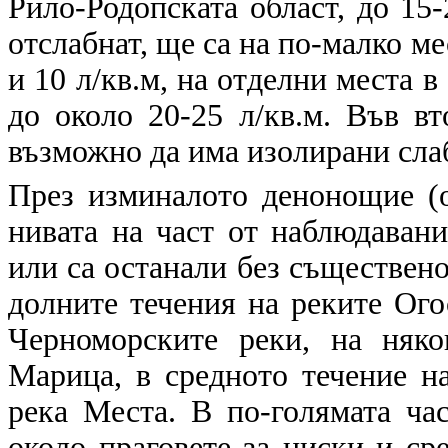
Рило-Родопската област, до 15
отслабнат, ще са на по-малко м
и 10 л/кв.м, на отделни места 
до около 20-25 л/кв.м. Във в
възможно да има изолирани слаб
През изминалото денонощие (о
нивата на част от наблюдавани
или са останали без съществен
долните течения на реките Ого
Черноморските реки, на няк
Марица, в средното течение н
река Места. В по-голямата час
около праговете за ниски и ср