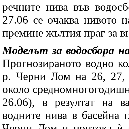
речните нива във водосб
27.06 се очаква нивото н
премине жълтия праг за в
Моделът за водосбора на
Прогнозираното водно ко
р. Черни Лом на 26, 27, 
около средномногогодишна
26.06), в резултат на
водните нива в басейна г
Черни Лом и притока ѝ 