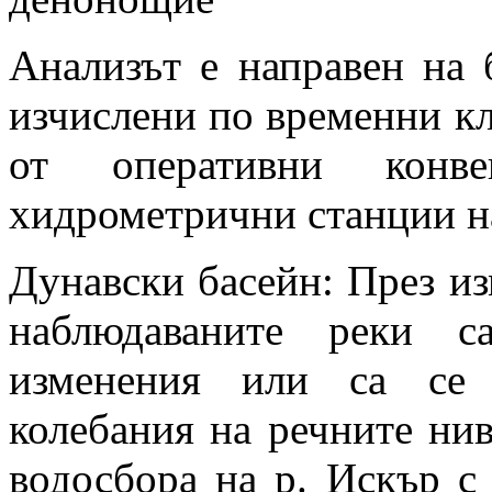
Анализът е направен на 
изчислени по временни к
от оперативни конве
хидрометрични станции 
Дунавски басейн: През и
наблюдаваните реки с
изменения или са се 
колебания на речните нива
водосбора на р. Искър с 