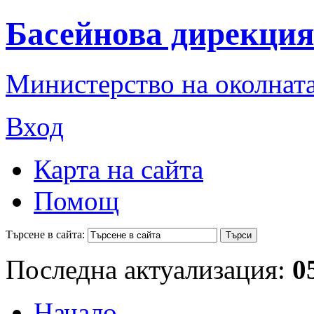
Басейнова дирекция
Министерство на околната
Вход
Карта на сайта
Помощ
Търсене в сайта:
Последна актуализация:
0
Начало