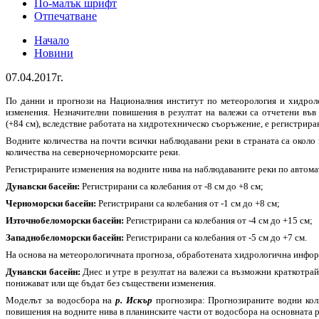
По-малък шрифт
Отпечатване
Начало
Новини
07.04.2017г.
По данни и прогнози на Националния институт по метеорология и хидрол
изменения. Незначителни повишения в резултат на валежи са отчетени във
(+84 см), вследствие работата на хидротехническо съоръжение, е регистриран
Водните количества на почти всички наблюдавани реки в страната са около 
количества на северночерноморските реки.
Регистрираните изменения на водните нива на наблюдаваните реки по авто
Дунавски басейн:
Регистрирани са колебания от -8 см до +8 см;
Черноморски басейн:
Регистрирани са колебания от -1 см до +8 см;
Източнобеломорски басейн:
Регистрирани са колебания от -4 см до +15 см;
Западнобеломорски басейн:
Регистрирани са колебания от -5 см до +7 см.
На основа на метеорологичната прогноза, обработената хидрологична инфо
Дунавски басейн:
Днес и утре в резултат на валежи са възможни краткотрай
понижават или ще бъдат без съществени изменения.
Моделът за водосбора на
р. Искър
прогнозира: Прогнозираните водни коли
повишения на водните нива в планинските части от водосбора на основната р