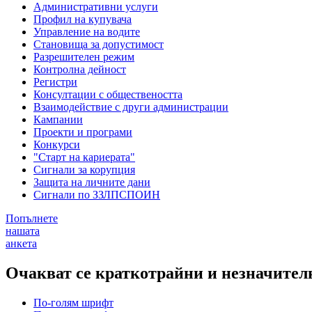
Административни услуги
Профил на купувача
Управление на водите
Становища за допустимост
Разрешителен режим
Контролна дейност
Регистри
Консултации с обществеността
Взаимодействие с други администрации
Кампании
Проекти и програми
Конкурси
"Старт на кариерата"
Сигнали за корупция
Защита на личните дани
Сигнали по ЗЗЛПСПОИН
Попълнете
нашата
анкета
Очакват се краткотрайни и незначител
По-голям шрифт