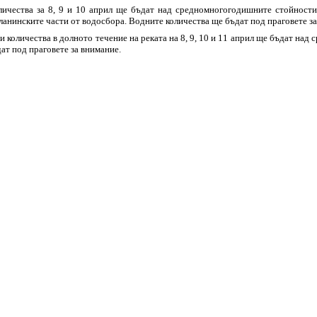
ичества за 8, 9 и 10 април ще бъдат над средномногогодишните стойности
планинските части от водосбора. Водните количества ще бъдат под праговете з
количества в долното течение на реката на 8, 9, 10 и 11 април ще бъдат над
ат под праговете за внимание.