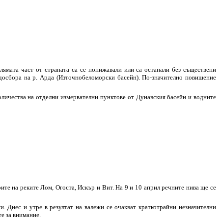
мата част от страната са се понижавали или са останали без съществени
одосбора на р. Арда (Източнобеломорски басейн). По-значително повишение
количества на отделни измервателни пунктове от Дунавския басейн и водните
те на реките Лом, Огоста, Искър и Вит. На 9 и 10 април речните нива ще се
. Днес и утре в резултат на валежи се очакват краткотрайни незначителни
е за внимание.