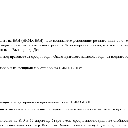
огия на БАН (НИМХ-БАН) през изминалото денонощие речните нива в по-голя
 водосборите на почти всички реки от Черноморския басейн, както и във в
о на р. Въча при гр. Девин.
и под праговете за средни води. Около праговете за високи води са водните 
матични и конвенционални станции на НИМХ-БАН са:
рмация и моделираните водни количества от НИМХ-БАН:
ни незначителни повишения на водните нива в планинските части от водосбори
чества на 8, 9 и 10 април ще бъдат около средномногогодишните стойности
ека и във водосбора на р. Искрецка. Водните количества ще бъдат под праговет