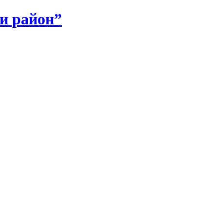
и район”