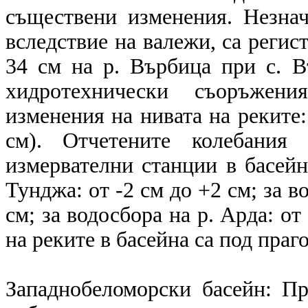
съществени изменения. Незна
вследствие на валежи, са регис
34 см на р. Върбица при с. В
хидротехнически съоръжени
изменения на нивата на реките:
см). Отчетените колебания
измервателни станции в басейна
Тунджа: от -2 см до +2 см; за в
см; за водосбора на р. Арда: от
на реките в басейна са под праго
Западнобеломорски басейн: П