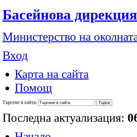
Басейнова дирекция
Министерство на околната
Вход
Карта на сайта
Помощ
Търсене в сайта:
Последна актуализация:
0
Начало