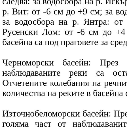
следва: за водосбора на р. Искъ
р. Вит: от -6 см до +9 см; за в
за водосбора на р. Янтра: от
Русенски Лом: от -6 см до +4
басейна са под праговете за сре
Черноморски басейн: През 
наблюдаваните реки са ост
Отчетените колебания на речнит
количества на реките в басейна 
Източнобеломорски басейн: Пре
голяма част от наблюдавани