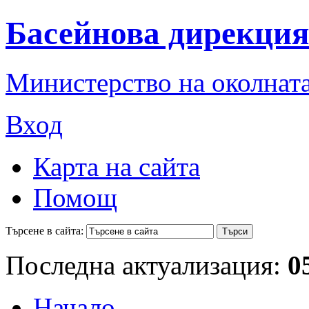
Басейнова дирекция
Министерство на околната
Вход
Карта на сайта
Помощ
Търсене в сайта:
Последна актуализация:
0
Начало