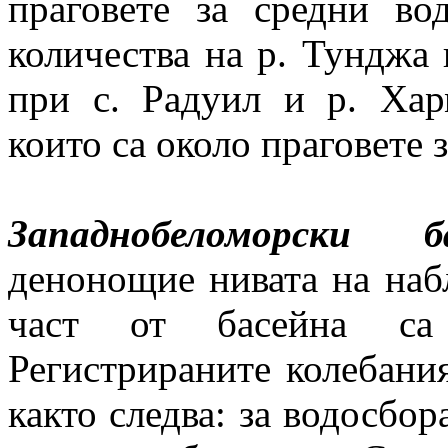
праговете за средни во
количества на р. Тунджа 
при с. Радуил и р. Хар
които са около праговете 
Западнобеломорски ба
денонощие нивата на наб
част от басейна са 
Регистрираните колебания
както следва: за водосбор