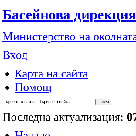
Басейнова дирекция
Министерство на околната
Вход
Карта на сайта
Помощ
Търсене в сайта:
Последна актуализация:
0
Начало