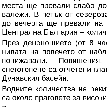
места ще превали слабо до 
валежи. В петък от североз
до вечерта ще превали на 
Централна България – количе
През денонощието (от 8 час
нивата на повечето от набл
понижавали. Повишения
снеготопене са отчетени гла
Дунавския басейн.
Водните количества на реки
са около праговете за високи