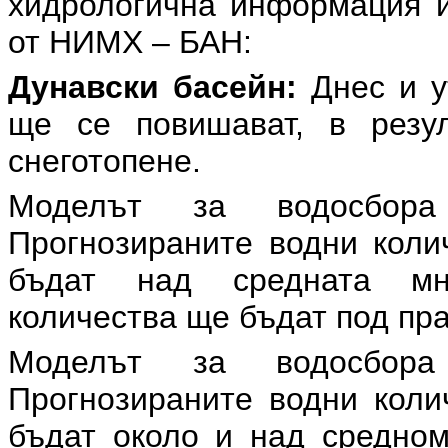
хидрологична информация и
от НИМХ – БАН:
Дунавски басейн:
Днес и у
ще се повишават, в резу
снеготопене.
Моделът за водосбора
Прогнозираните водни коли
бъдат над средната мно
количества ще бъдат под пра
Моделът за водосбора
Прогнозираните водни коли
бъдат около и над средном