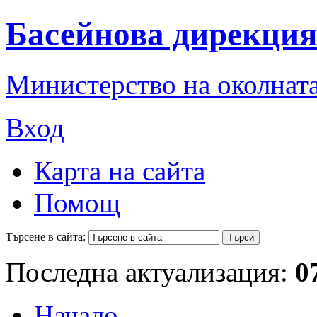
Басейнова дирекция
Министерство на околната
Вход
Карта на сайта
Помощ
Търсене в сайта:
Последна актуализация:
0
Начало