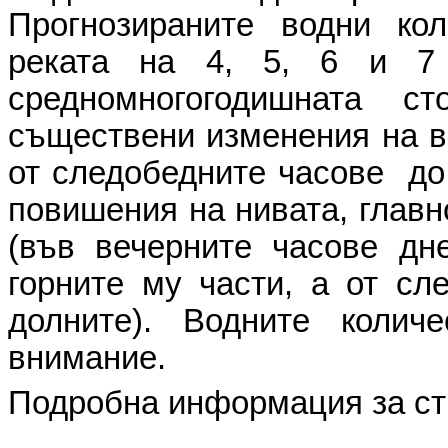
Прогнозираните водни ко
реката на 4, 5, 6 и 
средномногогодишната с
съществени изменения на в
от следобедните часове до
повишения на нивата, главн
(във вечерните часове дн
горните му части, а от сл
долните). Водните коли
внимание.
Подробна информация за ст