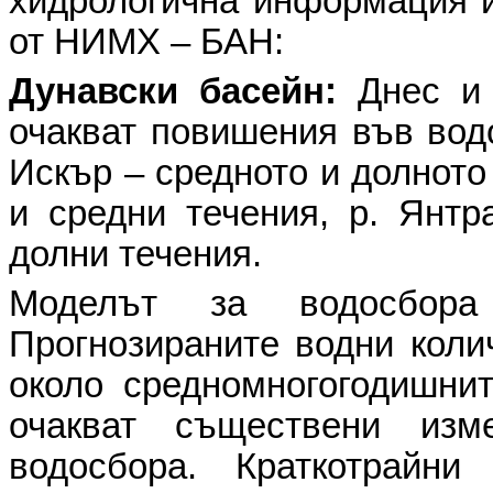
хидрологична информация и
от НИМХ – БАН:
Дунавски басейн:
Днес и 
очакват повишения във водо
Искър – средното и долното 
и средни течения, р. Янтр
долни течения.
Моделът за водосбо
Прогнозираните водни коли
около средномногогодишнит
очакват съществени из
водосбора. Краткотрайн