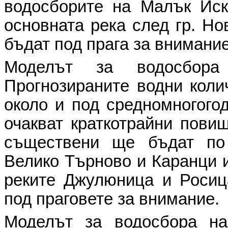
водосборите на Малък Иск
основната река след гр. Но
бъдат под прага за внимание
Моделът за водосбо
Прогнозираните водни коли
около и под средномногогод
очакват краткотрайни повиш
съществени ще бъдат по
Велико Търново и Каранци и
реките Джулюница и Росиц
под праговете за внимание.
Моделът за водосбора 