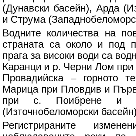
(Дунавски басейн), Арда (И
и Струма (Западнобеломорск
Водните количества на по
страната са около и под п
прага за високи води са водн
Каранци и р. Черни Лом при 
Провадийска – горното те
Марица при Пловдив и Първо
при с. Поибрене и р
(Източнобеломорски басейн)
Регистрираните изме