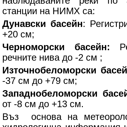
наблюдаваните реки по 
станции на НИМХ са:
Дунавски басейн
: Регистр
+20 см;
Черноморски басейн:
Ре
речните нива до -2 см ;
Източнобеломорски басей
-37 см до +79 см;
Западнобеломорски басе
от -8 см до +13 см.
Въз основа на метеоролог