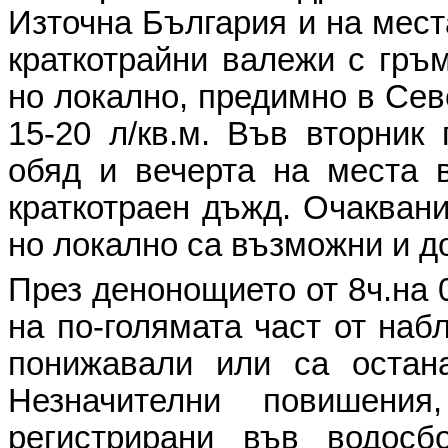
Източна България и на мест
краткотрайни валежи с гръм
но локално, предимно в Сев
15-20 л/кв.м. Във вторник
обяд и вечерта на места 
краткотраен дъжд. Очаквани
но локално са възможни и до
През денонощието от 8ч.на 0
на по-голямата част от наб
понижавали или са остан
Незначителни повишени
регистрирани във водос