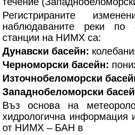
течение (Западнобеломорски
Регистрираните изме
наблюдаваните реки по 
станции на НИМХ са:
Дунавски басейн:
колебания
Черноморски басейн:
пониж
Източнобеломорски басей
Западнобеломорски басей
Въз основа на метеоролог
хидрологична информация и
от НИМХ – БАН в