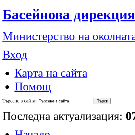
Басейнова дирекция
Министерство на околната
Вход
Карта на сайта
Помощ
Търсене в сайта:
Последна актуализация:
0
Начало