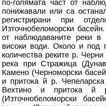
по-голямата част от наблю
понижавали или са остана
регистрирани при отде
Източнобеломорски басейн.
от наблюдаваните реки в 
високи води. Около и под 
количества реките р. Черни
река при Стражица (Дунавс
Камено (Черноморски басейн
и притока й р. Чепеларска 
Вехтино и притока й 
(Източнобеломорски басе