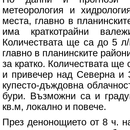
метеорология и хидролог
места, главно в планинскит
има краткотрайни вале
Количествата ще са до 5 л/
главно в планинските район
за кратко. Количествата ще 
и привечер над Северна и 
купесто-дъждовна облачнос
бури. Възможни са и граду
кв.м, локално и повече.
През денонощието от 8 ч. н