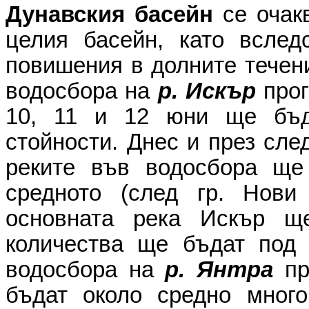
Дунавския басейн
се очак
целия басейн, като вслед
повишения в долните течени
водосбора на
р. Искър
прог
10, 11 и 12 юни ще бъд
стойности. Днес и през сле
реките във водосбора ще
средното (след гр. Нови
основната река Искър щ
количества ще бъдат под 
водосбора на
р. Янтра
пр
бъдат около средно много