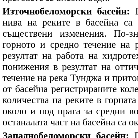
Източнобеломорски басейн:
П
нива на реките в басейна са
съществени изменения. По-з
горното и средно течение на 
резултат на работа на хидрот
понижения в резултат на оттич
течение на река Тунджа и прито
от басейна регистрираните коле
количества на реките в горната
около и под прага за средни во
останалата част на басейна са о
Западнобеломорски басейн:
П