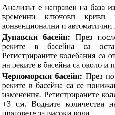
Анализът е направен на база и
временни ключови криви в
конвенционални и автоматични
Дунавски басейн:
През посл
реките в басейна са оста
Регистрираните колебания са от
на реките в басейна са около и 
Черноморски басейн:
През по
реките в басейна са се понижа
изменения. Регистрираните коле
+3 см. Водните количества н
праговете за високи води.