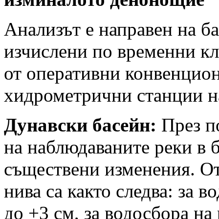
Анализът е направен на б
изчислени по временни к
от оперативни конвенцио
хидрометрични станции 
Дунавски басейн:
През п
на наблюдаваните реки в б
съществени изменения. От
нива са както следва: за в
до +3 см, за водосбора на 