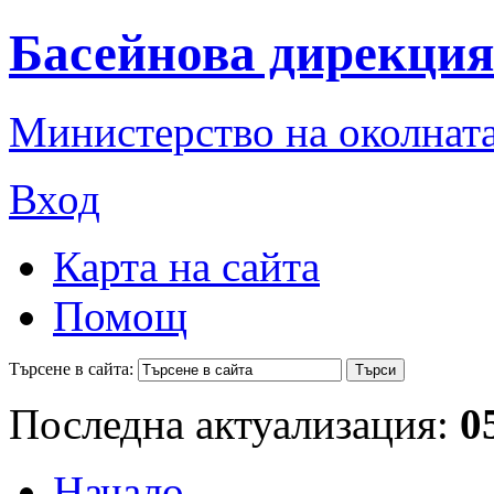
Басейнова дирекция
Министерство на околната
Вход
Карта на сайта
Помощ
Търсене в сайта:
Последна актуализация:
0
Начало