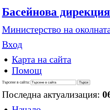
Басейнова дирекция
Министерство на околната
Вход
Карта на сайта
Помощ
Търсене в сайта:
Последна актуализация:
0
Начало