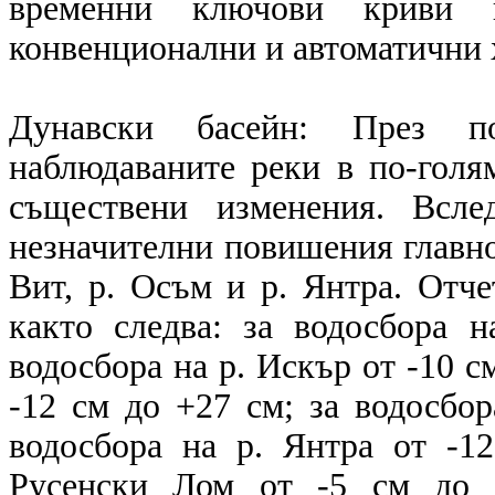
временни ключови криви в
конвенционални и автоматични
Дунавски басейн: През п
наблюдаваните реки в по-голям
съществени изменения. Всле
незначителни повишения главно 
Вит, р. Осъм и р. Янтра. Отче
както следва: за водосбора 
водосбора на р. Искър от -10 см
-12 см до +27 см; за водосбор
водосбора на р. Янтра от -1
Русенски Лом от -5 см до +