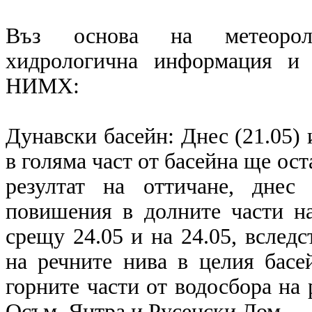
Въз основа на метеоролог
хидрологична информация и 
НИМХ:
Дунавски басейн: Днес (21.05) 
в голяма част от басейна ще ост
резултат на оттичане, днес
повишения в долните части н
срещу 24.05 и на 24.05, вслед
на речните нива в целия бас
горните части от водосбора на 
Осъм, Янтра и Русенски Лом.