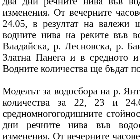
два дни речните нива във во
изменения. От вечерните часов
24.05, в резултат на валежи
водните нива на реките във во
Владайска, р. Лесновска, р. Ба
Златна Панега и в средното и
Водните количества ще бъдат по
Моделът за водосбора на р. Ян
количества за 22, 23 и 24.
средномногогодишните стойност
дни речните нива във водо
изменения. От вечерните часове 