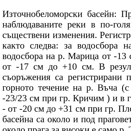
Източнобеломорски басейн: П
наблюдаваните реки в по-голя
съществени изменения. Регистр
както следва: за водосбора 
водосбора на р. Марица от -13 
от -17 см до +10 см. В резул
съоръжения са регистрирани п
горното течение на р. Въча (с
-23/23 см при гр. Кричим ) и в 
- от -20 см до +31 см при гр. П
басейна са около и под прагове
около прага за високи е само р.