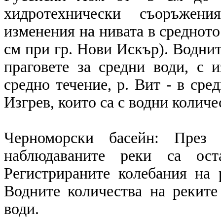
хидротехнически съоръжени
изменения на нивата в средното 
см при гр. Нови Искър). Воднит
праговете за средни води, с 
средно течение, р. Вит - в сре
Изгрев, които са с водни количе
Черноморски басейн: През 
наблюдаваните реки са ост
Регистрираните колебания на 
Водните количества на реките
води.