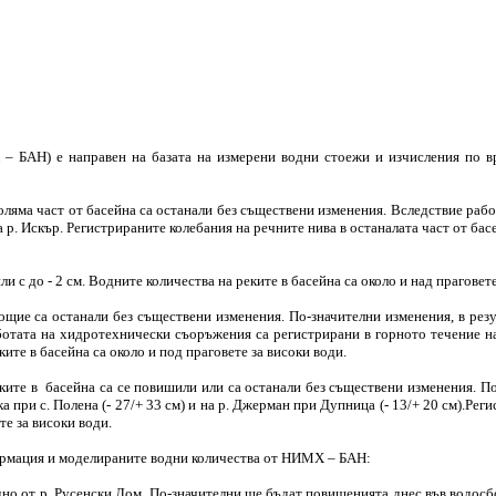
– БАН) е направен на базата на измерени водни стоежи и изчисления по в
оляма част от басейна са останали без съществени изменения. Вследствие раб
а р. Искър. Регистрираните колебания на речните нива в останалата част от басе
с до - 2 см. Водните количества на реките в басейна са около и над праговете
ие са останали без съществени изменения. По-значителни изменения, в резулта
работата на хидротехнически съоръжения са регистрирани в горното течение на
ките в басейна са около и под праговете за високи води.
ите в басейна са се повишили или са останали без съществени изменения. По-
а при с. Полена (- 27/+ 33 см) и на р. Джерман при Дупница (- 13/+ 20 см).Реги
те за високи води.
ормация и моделираните водни количества от НИМХ – БАН:
но от р. Русенски Лом. По-значителни ще бъдат повишенията днес във водосбо