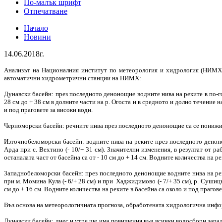
По-малък шрифт
Отпечатване
Начало
Новини
14.06.2018г.
Анализът на Националния институт по метеорология и хидрология (НИМХ 
автоматични хидрометрични станции на НИМХ:
Дунавски басейн: през последното денонощие водните нива на реките в по-г
28 см до + 38 см в долните части на р. Огоста и в средното и долно течение н
и под праговете за високи води.
Черноморски басейн: речните нива през последното денонощие са се понижили 
Източнобеломорски басейн: водните нива на реките през последното денонощ
Арда при с. Вехтино (- 10/+ 31 см). Значителни изменения, в резултат от 
останалата част от басейна са от - 10 см до + 14 см. Водните количества на ре
Западнобеломорски басейн: през последното денонощие водните нива на рек
при м. Момина Кула (- 6/+ 28 см) и при Хаджидимово (- 7/+ 35 см), р. Сушицк
см до + 16 см. Водните количества на реките в басейна са около и под прагове
Въз основа на метеорологичната прогноза, обработената хидрологична инф
Дунавски басейн: днес и утре ще има повишения във всички водосбори запад