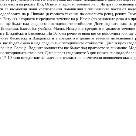
ките части на реките Вит, Осъм и в горното течение на р. Янтра (по основната
жи са възможни нови краткотрайни повишения в планинските части от водо
одосборите на р. Нишава (в горното течение по основната река), реките Тимо
р. Ботуня), в горното и средното течение на р. Искър (по основната река и в при
7 юни ще бъдат над средно многогодишните стойности. Днес водните нива на 
 Банкенска, Блато, Батулийска, Малък Искър и в средното и долното течени
ките Владайска и Банкенска. На 16 юни речните нива ще се понижават или ще 
ките Лесновска и Владайска и в средното и долното течение на основната 
ва. ще бъдат около и над средно многогодишните стойности. Днес и през след
ра на р. Росица. Водните количества ще бъдат под праговете за внимание. Мод
многогодишната стойност. Днес и през следващите 3 дни нивата във водосбора
т 17-19 юни вследствие на валежи се очакват по-значителни повишения във вод