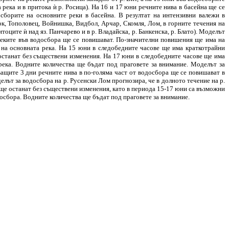
 река и в притока ѝ р. Росица). На 16 и 17 юни речните нива в басейна ще се
сборите на основните реки в басейна. В резултат на интензивни валежи в
к, Тополовец, Войнишка, Видбол, Арчар, Скомля, Лом, в горните течения на
тоците ѝ над яз. Панчарево и в р. Владайска, р. Банкенска, р. Блато). Моделът
реките във водосбора ще се повишават. По-значителни повишения ще има на
е на основната река. На 15 юни в следобедните часове ще има краткотрайни
останат без съществени изменения. На 17 юни в следобедните часове ще има
река. Водните количества ще бъдат под праговете за внимание. Моделът за
ващите 3 дни речните нива в по-голяма част от водосбора ще се повишават в
елът за водосбора на р. Русенски Лом прогнозира, че в долното течение на р.
 ще останат без съществени изменения, като в периода 15-17 юни са възможни
осбора. Водните количества ще бъдат под праговете за внимание.