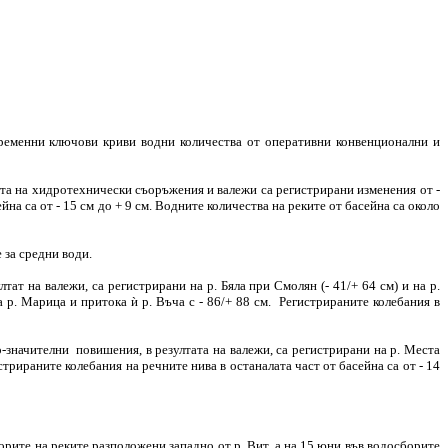
ременни ключови криви водни количества от оперативни конвенционални и
ота на хидротехнически съоръжения и валежи са регистрирани изменения от -
йна са от - 15 см до + 9 см. Водните количества на реките от басейна са около
 за средни води.
т на валежи, са регистрирани на р. Бяла при Смолян (- 41/+ 64 см) и на р.
 р. Марица и притока ѝ р. Въча с - 86/+ 88 см. Регистрираните колебания в
значителни повишения, в резултата на валежи, са регистрирани на р. Места
стрираните колебания на речните нива в останалата част от басейна са от - 14
рите на реките разположени западно от р. Вит, а на 15 юни във водосборите