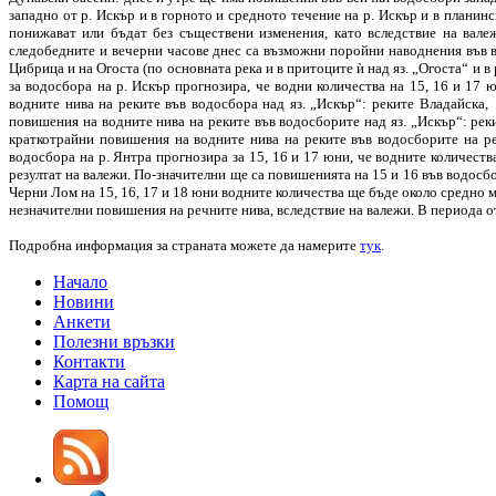
западно от р. Искър и в горното и средното течение на р. Искър и в планинс
понижават или бъдат без съществени изменения, като вследствие на вале
следобедните и вечерни часове днес са възможни поройни наводнения във в
Цибрица и на Огоста (по основната река и в притоците ѝ над яз. „Огоста“ и в 
за водосбора на р. Искър прогнозира, че водни количества на 15, 16 и 1
водните нива на реките във водосбора над яз. „Искър“: реките Владайска,
повишения на водните нива на реките във водосборите над яз. „Искър“: ре
краткотрайни повишения на водните нива на реките във водосборите на ре
водосбора на р. Янтра прогнозира за 15, 16 и 17 юни, че водните количест
резултат на валежи. По-значителни ще са повишенията на 15 и 16 във водосбо
Черни Лом на 15, 16, 17 и 18 юни водните количества ще бъде около средно 
незначителни повишения на речните нива, вследствие на валежи. В периода о
Подробна информация за страната можете да намерите
тук
.
Начало
Новини
Анкети
Полезни връзки
Контакти
Карта на сайта
Помощ