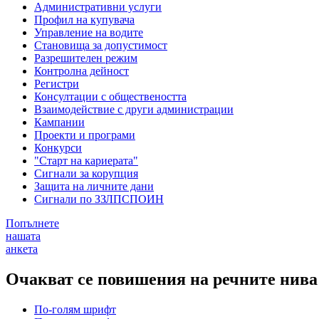
Административни услуги
Профил на купувача
Управление на водите
Становища за допустимост
Разрешителен режим
Контролна дейност
Регистри
Консултации с обществеността
Взаимодействие с други администрации
Кампании
Проекти и програми
Конкурси
"Старт на кариерата"
Сигнали за корупция
Защита на личните дани
Сигнали по ЗЗЛПСПОИН
Попълнете
нашата
анкета
Очакват се повишения на речните нива
По-голям шрифт