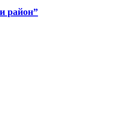
и район”