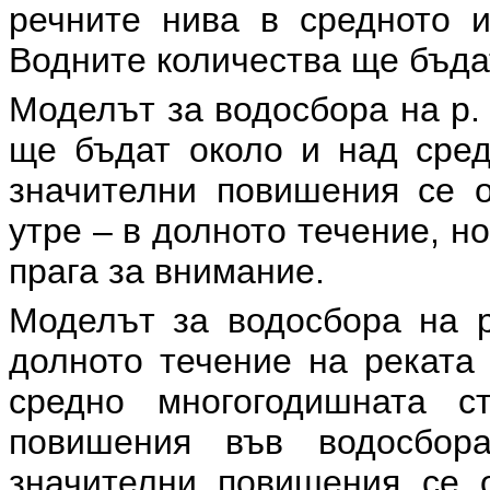
речните нива в средното и
Водните количества ще бъдат
Моделът за водосбора на р. 
ще бъдат около и над сред
значителни повишения се о
утре – в долното течение, н
прага за внимание.
Моделът за водосбора на р
долното течение на реката 
средно многогодишната с
повишения във водосбор
значителни повишения се 