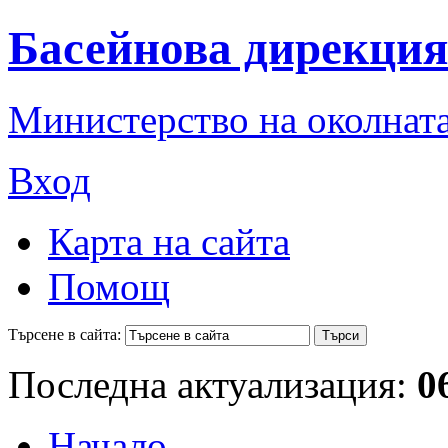
Басейнова дирекция
Министерство на околната
Вход
Карта на сайта
Помощ
Търсене в сайта:
Последна актуализация:
0
Начало