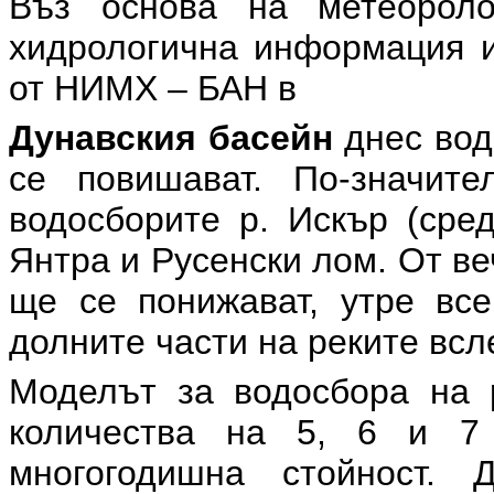
Въз основа на метеоролог
хидрологична информация и
от НИМХ – БАН в
Дунавския басейн
днес вод
се повишават. По-значит
водосборите р. Искър (сред
Янтра и Русенски лом. От в
ще се понижават, утре вс
долните части на реките всл
Моделът за водосбора на р
количества на 5, 6 и 7
многогодишна стойност. 