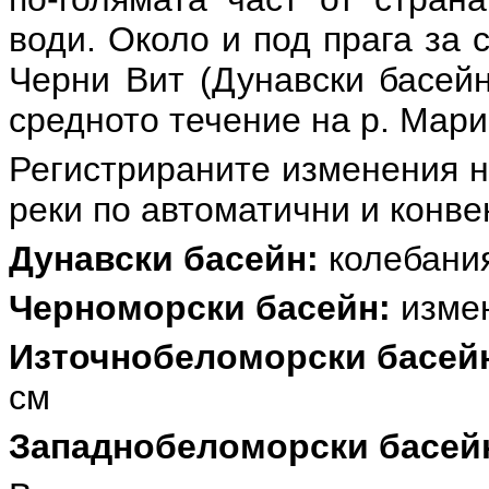
води. Около и под прага за 
Черни Вит (Дунавски басейн
средното течение на р. Мар
Регистрираните изменения н
реки по автоматични и конв
Дунавски басейн:
колебания
Черноморски басейн:
измен
Източнобеломорски басей
см
Западнобеломорски басей