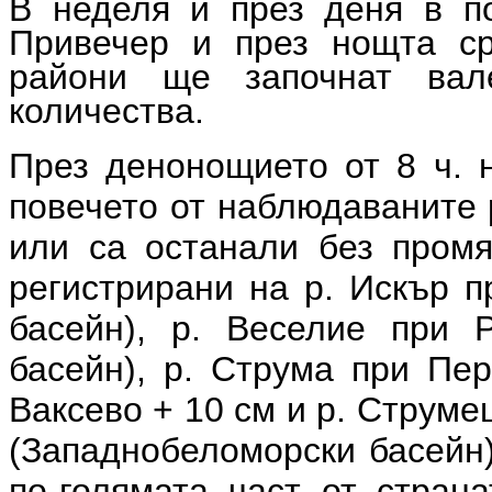
В неделя и през деня в по
Привечер и през нощта ср
райони ще започнат вал
количества.
През денонощието от 8 ч. н
повечето от наблюдаваните 
или са останали без промя
регистрирани на р. Искър п
басейн), р. Веселие при 
басейн), р. Струма при Пер
Ваксево + 10 см и р. Струм
(Западнобеломорски басейн)
по-голямата част от страна