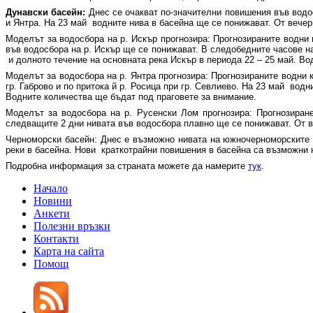
Дунавски басейн:
Днес се очакват по-значителни повишения във водо
и Янтра. На 23 май водните нива в басейна ще се понижават. От вече
Моделът за водосбора на р. Искър прогнозира: Прогнозираните водни
във водосбора на р. Искър ще се понижават. В следобедните часове н
и долното течение на основната река Искър в периода 22 – 25 май. Во
Моделът за водосбора на р. Янтра прогнозира: Прогнозираните водни 
гр. Габрово и по притока й р. Росица при гр. Севлиево. На 23 май во
Водните количества ще бъдат под праговете за внимание.
Моделът за водосбора на р. Русенски Лом прогнозира: Прогнозиране
следващите 2 дни нивата във водосбора плавно ще се понижават. От в
Черноморски басейн: Днес е възможно нивата на южночерноморските р
реки в басейна. Нови краткотрайни повишения в басейна са възможни 
Подробна информация за страната можете да намерите
тук
.
Начало
Новини
Анкети
Полезни връзки
Контакти
Карта на сайта
Помощ