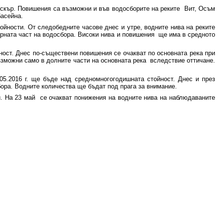
 Искър. Повишения са възможни и във водосборите на реките Вит, Осъм
басейна.
йности. От следобедните часове днес и утре, водните нива на реките
орната част на водосбора. Високи нива и повишения ще има в средното
ност. Днес по-съществени повишения се очакват по основната река при
възможни само в долните части на основната река вследствие оттичане.
05.2016 г. ще бъде над средномногогодишната стойност. Днес и през
ора. Водните количества ще бъдат под прага за внимание.
и. На 23 май се очакват понижения на водните нива на наблюдаваните