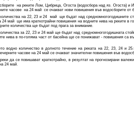
сборите на реките Лом, Цибрица, Огоста (водосбора над яз. Огоста) и
рните часове на 24 май се очакват нови повишения във водосборите от 
 количества на 22, 23 и 24 май ще бъдат над средномногогодишните сто
а 24 май ще има краткотрайни повишения на водните нива на реките в г
дните количества ще бъдат под прага за внимание.
количества за 22, 23 и 24 май ще бъдат над средномногогодишната стой
дните нива в по-голяма част от басейна ще се понижават - повишения са 
то водно количество в долното течение на реката на 22, 23, 24 и 25.
ечерните часове на 24 май се очакват значителни повишения във водосб
еки да се повишават краткотрайно, в резултат на прогнозирани валеж
на 24 май.