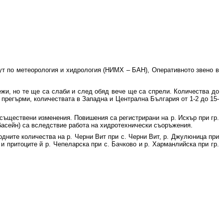
ут по метеорология и хидрология (НИМХ – БАН), Оперативното звено в
жи, но те ще са слаби и след обяд вече ще са спрели. Количества до
и прегърми, количествата в Западна и Централна България от 1-2 до 15-
 съществени изменения. Повишения са регистрирани на р. Искър при гр.
басейн) са вследствие работа на хидротехнически съоръжения.
одните количества на р. Черни Вит при с. Черни Вит, р. Джулюница при
 и притоците й р. Чепеларска при с. Бачково и р. Харманлийска при гр.