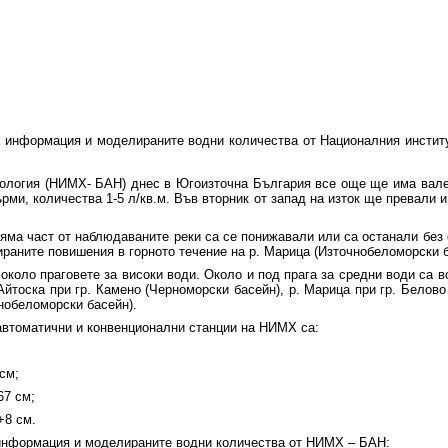
а информация и моделираните водни количества от Националния инстит
рология (НИМХ- БАН) днес в Югоизточна България все още ще има вале
рми, количества 1-5 л/кв.м. Във вторник от запад на изток ще превали 
ляма част от наблюдаваните реки са се понижавали или са останали без
ираните повишения в горното течение на р. Марица (Източнобеломорски 
около праговете за високи води. Около и под прага за средни води са в
Айтоска при гр. Камено (Черноморски басейн), р. Марица при гр. Белово
чнобеломорски басейн).
автоматични и конвенционални станции на НИМХ са:
см;
67 см;
+8 см.
 информация и моделираните водни количества от НИМХ – БАН: