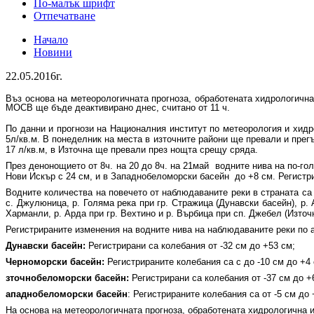
По-малък шрифт
Отпечатване
Начало
Новини
22.05.2016г.
Въз основа на метеорологичната прогноза, обработената хидрологичн
МОСВ ще бъде деактивирано днес, считано от 11 ч.
По данни и прогнози на Националния институт по метеорология и хид
5л/кв.м. В понеделник на места в източните райони ще превали и прегъ
17 л/кв.м, в Източна ще превали през нощта срещу сряда.
През денонощието от 8ч. на 20 до 8ч. на 21май водните нива на по-го
Нови Искър с 24 см, и в Западнобеломорски басейн до +8 см. Регистр
Водните количества на повечето от наблюдаваните реки в страната са 
с. Джулюница, р. Голяма река при гр. Стражица (Дунавски басейн), р. 
Харманли, р. Арда при гр. Вехтино и р. Върбица при сп. Джебел (Изто
Регистрираните изменения на водните нива на наблюдаваните реки по 
Дунавски басейн:
Регистрирани са колебания от -32 см до +53 см;
Черноморски басейн:
Регистрираните колебания са с до -10 см до +4 
зточнобеломорски басейн:
Регистрирани са колебания от -37 см до +
ападнобеломорски басейн
: Регистрираните колебания са от -5 см до 
На основа на метеорологичната прогноза, обработената хидрологична