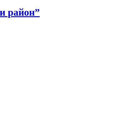
и район”