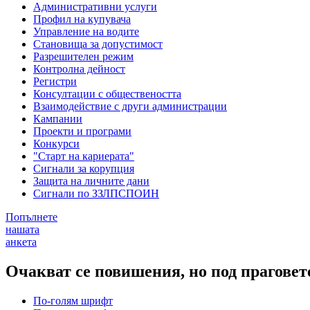
Административни услуги
Профил на купувача
Управление на водите
Становища за допустимост
Разрешителен режим
Контролна дейност
Регистри
Консултации с обществеността
Взаимодействие с други администрации
Кампании
Проекти и програми
Конкурси
"Старт на кариерата"
Сигнали за корупция
Защита на личните дани
Сигнали по ЗЗЛПСПОИН
Попълнете
нашата
анкета
Очакват се повишения, но под прагове
По-голям шрифт