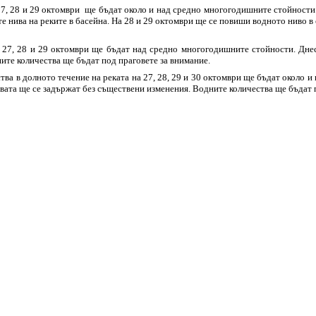
27, 28 и 29 октомври ще бъдат около и над средно многогодишните стойности.
е нива на реките в басейна. На 28 и 29 октомври ще се повиши водното ниво в
 27, 28 и 29 октомври ще бъдат над средно многогодишните стойности. Днес
ите количества ще бъдат под праговете за внимание.
тва в долното течение на реката на 27, 28, 29 и 30 октомври ще бъдат около
вата ще се задържат без съществени изменения. Водните количества ще бъдат 