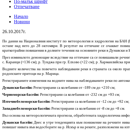
По-малък шрифт
Отпечатване
Начало
Новини
26.10.2017г.
По данни на Националния институт по метеорология и хидрология на БАН (
остане над него до 28 октомври. В резултат на оттичане се очакват пов
краткотрайни повишения в долните течения на основните реки в Дунавски и
През изминалото денонощие вследствие на оттичане са се повишавали речните
с. Каранци (+136 см); р. Тунджа при гр. Елхово (+22 см); р. Харманлийска при
Водните количества на повечето наблюдавани реки в страната са около праг
родопските притоци на р. Марица.
Регистрираните изменения на водните нива на наблюдаваните реки по автом
Дунавски басейн:
Регистрирани са колебания от -189 см до +210 см;
Черноморски басейн:
Регистрирани са колебания от -232 см до +93 см;
Източнобеломорски басейн:
Регистрирани са колебания от -12 см до +92 см;
Западнобеломорски басейн:
Регистрирани са колебания от -8 см до +8 см.
Въз основа на метеорологичната прогноза, обработената хидрологична ин
Дунавски басейн:
Днес и утре тенденцията към понижение на речните нива щ
повишат нивата във водосборите на р. Искър и на реките, разположени на изт