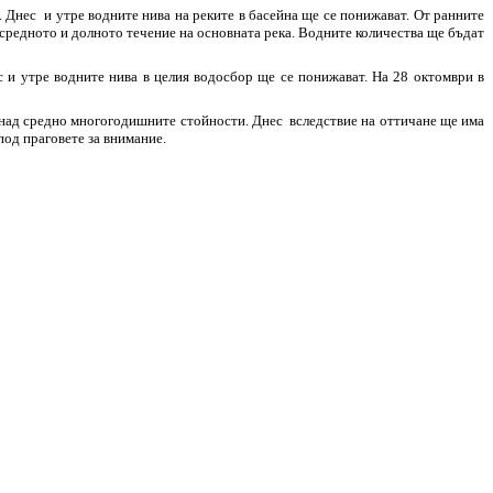
 Днес и утре водните нива на реките в басейна ще се понижават. От ранните
 средното и долното течение на основната река. Водните количества ще бъдат
 и утре водните нива в целия водосбор ще се понижават. На 28 октомври в
 и над средно многогодишните стойности. Днес вследствие на оттичане ще има
под праговете за внимание.