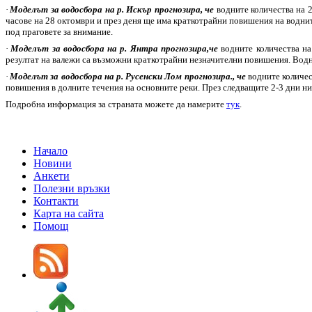
·
Моделът за водосбора на р. Искър
прогнозира, че
водните количества на 
часове на 28 октомври и през деня ще има краткотрайни повишения на воднит
под праговете за внимание.
·
Моделът за водосбора на р. Янтра прогнозира,че
водните количества на
резултат на валежи са възможни краткотрайни незначителни повишения. Водн
·
Моделът за водосбора на р. Русенски Лом прогнозира., че
водните количес
повишения в долните течения на основните реки. През следващите 2-3 дни ни
Подробна информация за страната можете да намерите
тук
.
Начало
Новини
Анкети
Полезни връзки
Контакти
Карта на сайта
Помощ