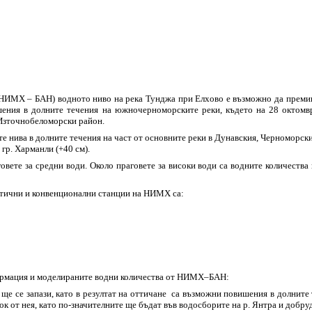
НИМХ – БАН) водното ниво на река Тунджа при Елхово е възможно да премин
ишения в долните течения на южночерноморските реки, където на 28 октомв
 Източнобеломорски район.
 нива в долните течения на част от основните реки в Дунавския, Черноморския
 гр. Харманли (+40 см).
овете за средни води. Около праговете за високи води са водните количества
атични и конвенционални станции на НИМХ са:
формация и моделираните водни количества от НИМХ–БАН:
е се запази, като в резултат на оттичане са възможни повишения в долните 
ок от нея, като по-значителните ще бъдат във водосборите на р. Янтра и добру