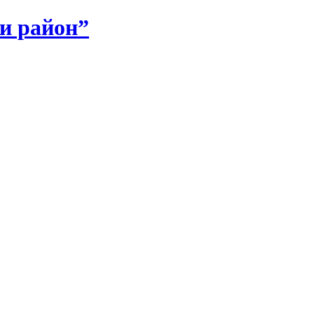
и район”