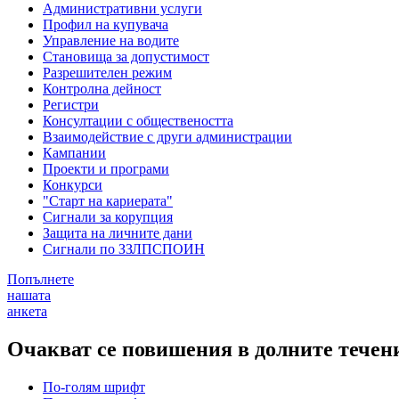
Административни услуги
Профил на купувача
Управление на водите
Становища за допустимост
Разрешителен режим
Контролна дейност
Регистри
Консултации с обществеността
Взаимодействие с други администрации
Кампании
Проекти и програми
Конкурси
"Старт на кариерата"
Сигнали за корупция
Защита на личните дани
Сигнали по ЗЗЛПСПОИН
Попълнете
нашата
анкета
Очакват се повишения в долните течен
По-голям шрифт