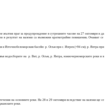
е жълтия праг за предупреждение в сутрешните часове на 27 октомври и да
ри в резултат на валежи са възможни краткотрайни повишения
.
Очакват се
 и Източнобеломорския басейн: р. Осъм при с. Изгрев (+94 см); р. Янтра при
 във водосборите на р. Вит, р. Осъм, р. Янтра, южночерноморските реки и в
течения на основните реки. На 28 и 29 октомври вследствие на валежи ще се
джанските реки.