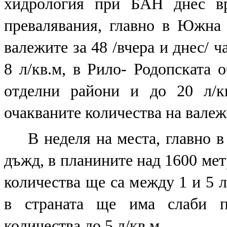
хидрология при БАН днес вр
превалявания, главно в Южна 
валежите за 48 /вчера и днес/ 
8 л/кв.м, в Рило- Родопската 
отделни райони и до 20 л/кв
очакваните количества на валежи
В неделя на места, главно 
дъжд, в планините над 1600 мет
количества ще са между 1 и 5 л
в страната ще има слаби пр
количества до 5 л/кв.м.