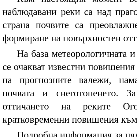
наблюдавани реки са над праго
страна почвите са преовлажн
формиране на повърхностен отт
На база метеорологичната и
се очакват известни повишения н
на прогнозните валежи, нам
почвата и снеготопенето. З
оттичането на реките Ог
кратковременни повишения към 
Подробна информация за цял