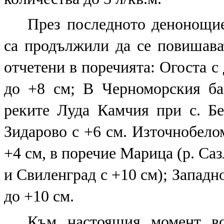
През последното денонощие
са продължили да се повишава
отчетени в поречията: Огоста с 
до +8 см; В Черноморския ба
реките Луда Камчия при с. Б
Зидарово с +6 см. Източнобело
+4 см, в поречие Марица (р. Са
и Свиленград с +10 см); Западн
до +10 см.
Към настоящия момент во