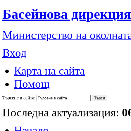
Басейнова дирекция
Министерство на околната
Вход
Карта на сайта
Помощ
Търсене в сайта:
Последна актуализация:
0
Начало