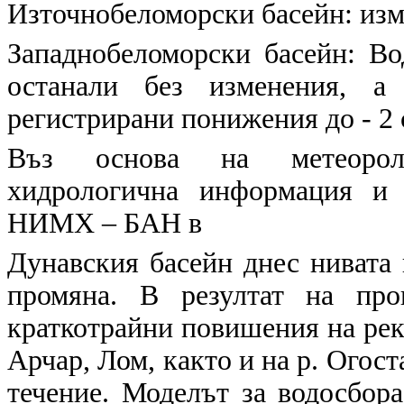
Източнобеломорски басейн:
изме
Западнобеломорски басейн:
Вод
останали без изменения, а
регистрирани понижения до - 2 
Въз основа на метеоролог
хидрологична информация и 
НИМХ – БАН в
Дунавския басейн
днес нивата 
промяна. В резултат на про
краткотрайни повишения на реки
Арчар, Лом, както и на р. Огост
течение. Моделът за водосбора