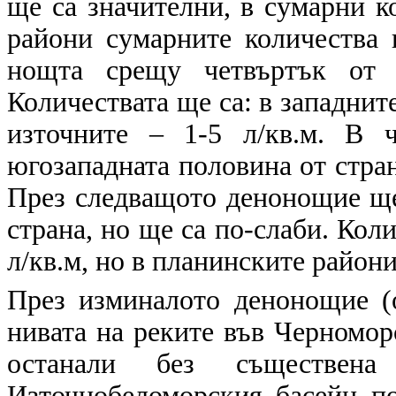
ще са значителни, в сумарни ко
райони сумарните количества 
нощта срещу четвъртък от 
Количествата ще са: в западните
източните – 1-5 л/кв.м. В 
югозападната половина от страна
През следващото денонощие ще
страна, но ще са по-слаби. Кол
л/кв.м, но в планинските райони
През изминалото денонощие (о
нивата на реките във Черномор
останали без съществе
Източнобеломорския басейн по