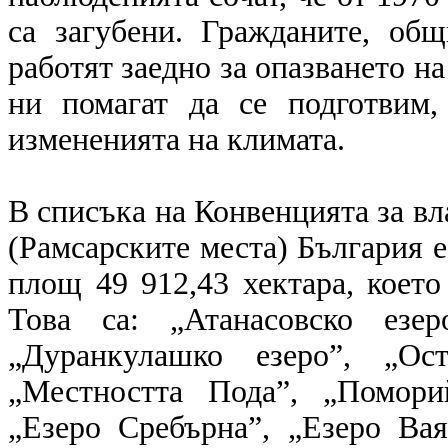
са загубени. Гражданите, общ
работят заедно за опазването н
ни помагат да се подготвим
измененията на климата.
В списъка на Конвенцията за в
(Рамсарските места) България е
площ 49 912,43 хектара, което
Това са: „Атанасовско езер
„Дуранкулашко езеро”, „Ос
„Местността Пода”, „Помори
„Езеро Сребърна”, „Езеро Ва