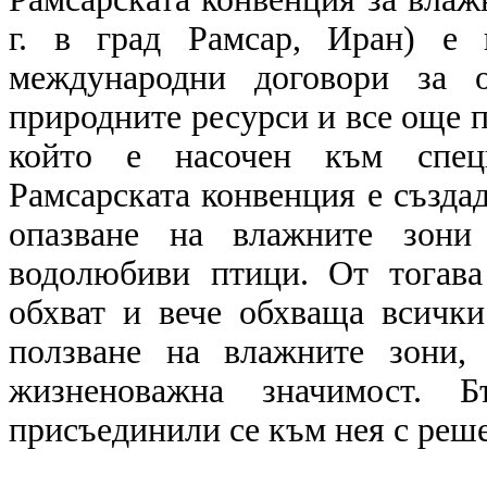
г. в град Рамсар, Иран) е 
международни договори за о
природните ресурси и все още п
който е насочен към специ
Рамсарската конвенция е създа
опазване на влажните зони
водолюбиви птици. От тогава
обхват и вече обхваща всички
ползване на влажните зони,
жизненоважна значимост. Б
присъединили се към нея с реше