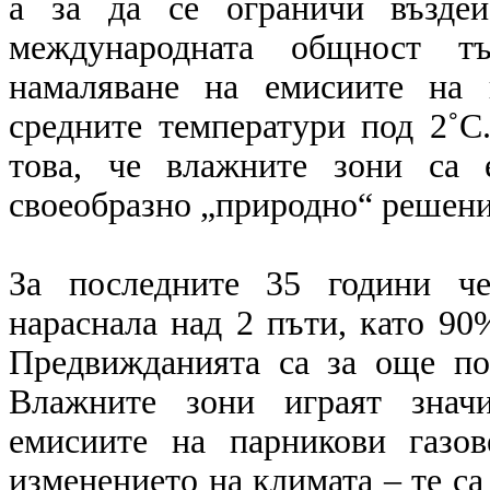
а за да се ограничи въздей
международната общност т
намаляване на емисиите на 
средните температури под 2˚C.
това, че влажните зони са 
своеобразно „природно“ решени
За последните 35 години че
нараснала над 2 пъти, като 90%
Предвижданията са за още по
Влажните зони играят значи
емисиите на парникови газо
изменението на климата – те с