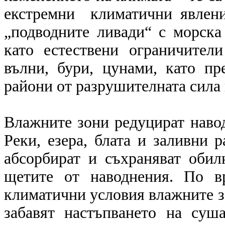
екстремни климатични явления
„подводните ливади“ с морска
като естествени ограничител
вълни, бури, цунами, като пр
райони от разрушителната сила 
Влажните зони редуцират навод
Реки, езера, блата и заливни 
абсорбират и съхраняват обил
щетите от наводнения. По в
климатични условия влажните з
забавят настъпването на суш