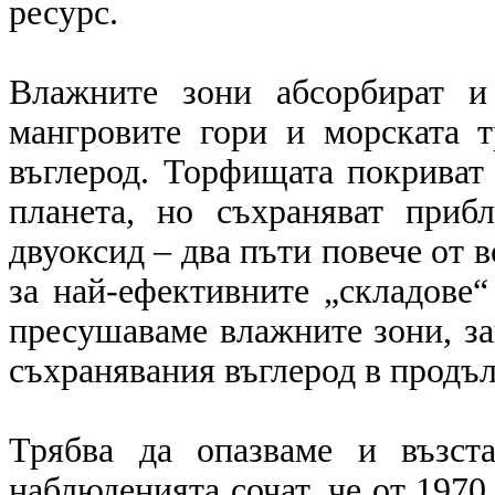
ресурс.
Влажните зони абсорбират и
мангровите гори и морската т
въглерод. Торфищата покриват
планета, но съхраняват приб
двуоксид – два пъти повече от в
за най-ефективните „складове“
пресушаваме влажните зони, за
съхранявания въглерод в продъл
Трябва да опазваме и възст
наблюденията сочат, че от 1970