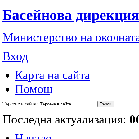
Басейнова дирекция
Министерство на околната
Вход
Карта на сайта
Помощ
Търсене в сайта:
Последна актуализация:
0
Начало