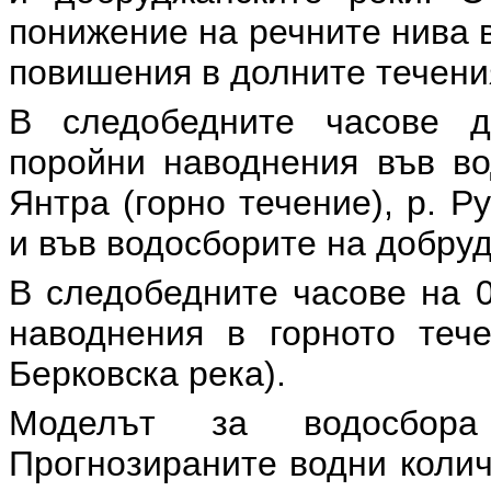
понижение на речните нива 
повишения в долните течения
В следобедните часове д
поройни наводнения във вод
Янтра (горно течение), р. Р
и във водосборите на добру
В следобедните часове на 0
наводнения в горното тече
Берковска река).
Моделът за водосбора
Прогнозираните водни количе