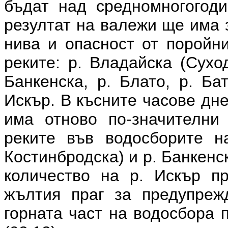
бъдат над средномногогоди
резултат на валежи ще има 
нива и опасност от поройн
реките: р. Владайска (Сухо
Банкенска, р. Блато, р. Ба
Искър. В късните часове дне
има отново по-значителни
реките във водосборите н
Костинбродска) и р. Банкенск
количество на р. Искър п
жълтия праг за предупреж
горната част на водосбора 