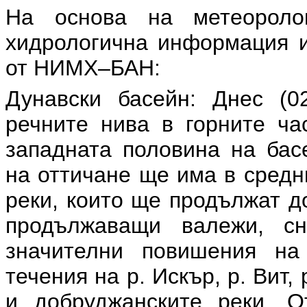
На основа на метеоролог
хидрологична информация и
от НИМХ–БАН:
Дунавски басейн: Днес (0
речните нива в горните ча
западната половина на бас
на оттичане ще има в средн
реки, които ще продължат до
продължаващи валежи, с
значителни повишения на
течения на р. Искър, р. Вит,
и добруджанските реки. О