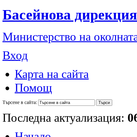
Басейнова дирекция
Министерство на околната
Вход
Карта на сайта
Помощ
Търсене в сайта:
Последна актуализация:
0
Начало