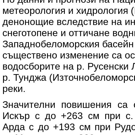
метеорология и хидрология 
денонощие вследствие на ин
снеготопене и оттичане водн
Западнобеломорския басейн 
съществено изменение са ос
водосборите на р. Русенски 
р. Тунджа (Източнобеломорс
реки.
Значителни повишения са о
Искър с до +263 см при с. 
Арда с до +193 см при Рудо