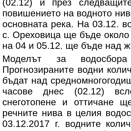
(02.12) и през следващи
повишението на водното нив
основната река. На 03.12. в
с. Ореховица ще бъде около
на 04 и 05.12. ще бъде над 
Моделът за водосбора
Прогнозираните водни количе
бъдат над средномногогодиш
часове днес (02.12) вс
снеготопене и оттичане щ
речните нива в целия водос
03.12.2017 г. водните коли