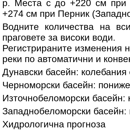
р. Места с до +220 см при 
+274 см при Перник (Западн
Водните количества на вс
праговете за високи води.
Регистрираните изменения н
реки по автоматични и конв
Дунавски басейн: колебания 
Черноморски басейн: понижен
Източнобеломорски басейн: к
Западнобеломорски басейн: 
Хидрологична прогноза