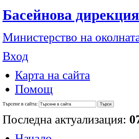
Басейнова дирекция
Министерство на околната
Вход
Карта на сайта
Помощ
Търсене в сайта:
Последна актуализация:
0
Начало