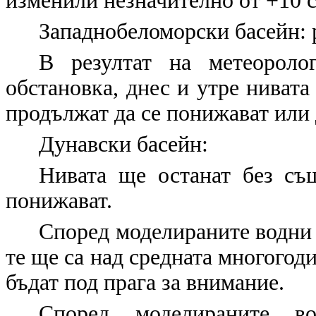
изменили незначително от +10 с
Западнобеломорски басейн: 
В резултат на метеороло
обстановка, днес и утре нивата
продължат да се понижават или 
Дунавски басейн:
Нивата ще останат без съ
понижават.
Според моделираните водни 
те ще са над средната многогод
бъдат под прага за внимание.
Според моделираните в