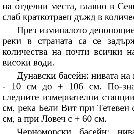
на отделни места, главно в Се
слаб краткотраен дъжд в количес
През изминалото денонощие 
реки в страната са се задъ
количества на почти всички н
високи води.
Дунавски басейн:
нивата на 
- 10 см до + 106 см. По-зн
следните измервателни станци
см, река Бели Вит при Тетевен 
см, а при Ловеч с + 60 см.
Черноморски басейн
: нив