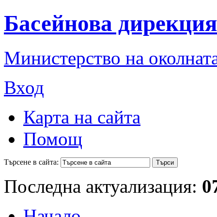
Басейнова дирекция
Министерство на околната
Вход
Карта на сайта
Помощ
Търсене в сайта:
Последна актуализация:
0
Начало