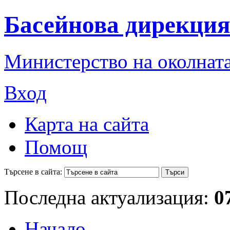
Басейнова дирекция
Министерство на околната
Вход
Карта на сайта
Помощ
Търсене в сайта:
Последна актуализация:
0
Начало