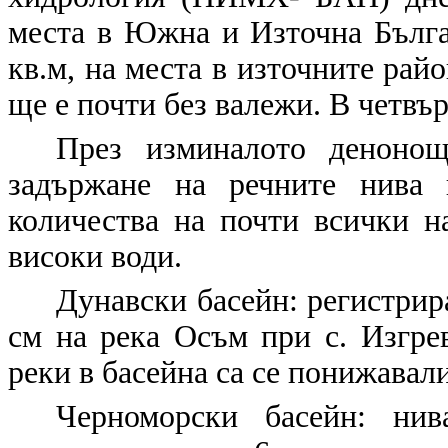
места в Южна и Източна Българ
кв.м, на места в източните райо
ще е почти без валежи. В четвър
През изминалото денонощ
задържане на речните нива 
количества на почти всички н
високи води.
Дунавски басейн:
регистрир
см на река Осъм при с. Изгре
реки в басейна са се понижавали 
Черноморски басейн:
нива