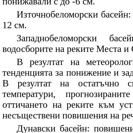
понижавали с до -6 см.
Източнобеломорски басейн:
12 см.
Западнобеломорски бас
водосборите на реките Места и С
В резултат на метеоролог
тенденцията за понижение и зад
В резултат на остатъчно сн
температури, прогнозирани
оттичането на реките към уст
несъществени повишения на реч
Дунавски басейн:
повишения