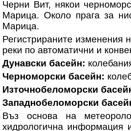
Черни Вит, някои черноморс
Марица. Около прага за нис
Марица.
Регистрираните изменения н
реки по автоматични и конв
Дунавски басейн:
колебания
Черноморски басейн:
колеб
Източнобеломорски басей
Западнобеломорски басей
Въз основа на метеоролог
хидрологична информация и