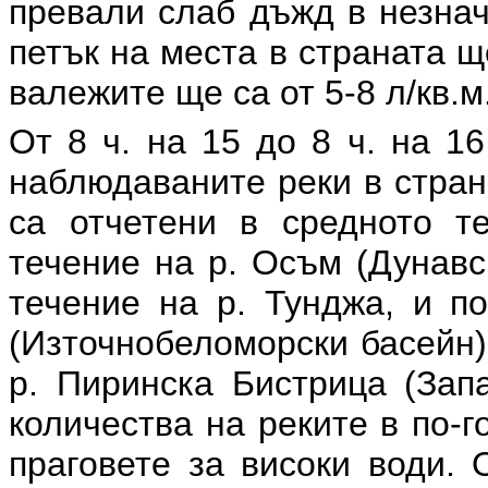
превали слаб дъжд в незнач
петък на места в страната 
валежите ще са от 5-8 л/кв.м
От 8 ч. на 15 до 8 ч. на 1
наблюдаваните реки в стран
са отчетени в средното т
течение на р. Осъм (Дунавс
течение на р. Тунджа, и п
(Източнобеломорски басейн)
р. Пиринска Бистрица (Зап
количества на реките в по-г
праговете за високи води. 