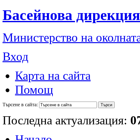
Басейнова дирекция
Министерство на околната
Вход
Карта на сайта
Помощ
Търсене в сайта:
Последна актуализация:
0
Начало