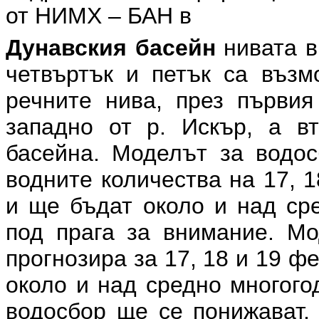
от НИМХ – БАН в
Дунавския басейн
нивата в
четвъртък и петък са възм
речните нива, през първия
западно от р. Искър, а в
басейна. Моделът за водос
водните количества на 17, 
и ще бъдат около и над сре
под прага за внимание. Мо
прогнозира за 17, 18 и 19 ф
около и над средно многого
водосбор ще се понижават, 