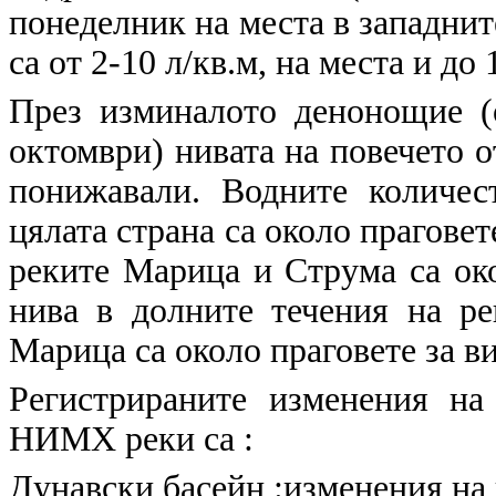
понеделник на места в западнит
са от 2-10 л/кв.м, на места и до 
През изминалото денонощие (
октомври) нивата на повечето о
понижавали. Водните количес
цялата страна са около праговет
реките Марица и Струма са око
нива в долните течения на р
Марица са около праговете за в
Регистрираните изменения на
НИМХ реки са :
Дунавски басейн :изменения на в