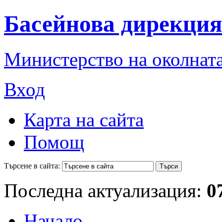
Басейнова дирекция
Министерство на околната
Вход
Карта на сайта
Помощ
Търсене в сайта:
Последна актуализация:
0
Начало