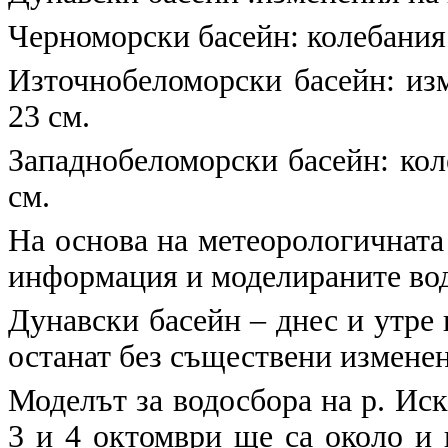
Черноморски басейн: колебания н
Източнобеломорски басейн: изм
23 см.
Западнобеломорски басейн: коле
см.
На основа на метеорологичната
информация и моделираните во
Дунавски басейн – днес и утре
останат без съществени изменен
Моделът за водосбора на р. Иск
3 и 4 октомври ще са около и 