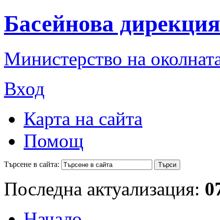
Басейнова дирекция
Министерство на околната
Вход
Карта на сайта
Помощ
Търсене в сайта:
Последна актуализация:
0
Начало