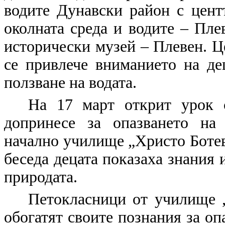
водите Дунавски район с цент
околната среда и водите – Пле
исторически музей – Плевен. Ц
се привлече вниманието на де
ползване на водата.
На 17 март открит урок 
допринесе за опазването на
начално училище „Христо Ботев
беседа децата показаха знания 
природата.
Петокласници от училище 
обогатят своите познания за оп