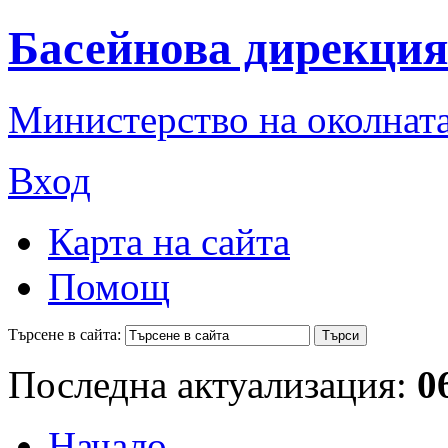
Басейнова дирекция
Министерство на околната
Вход
Карта на сайта
Помощ
Търсене в сайта:
Последна актуализация:
0
Начало