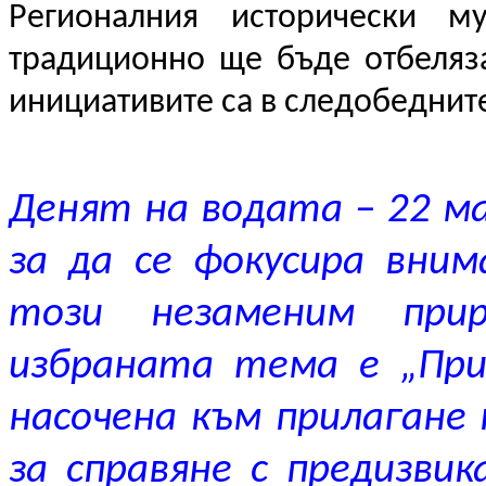
Регионалния исторически м
традиционно ще бъде отбеляза
инициативите са в следобедните
Денят на водата – 22 ма
за да се фокусира вни
този незаменим прир
избраната тема е „При
насочена към прилагане
за справяне с предизви