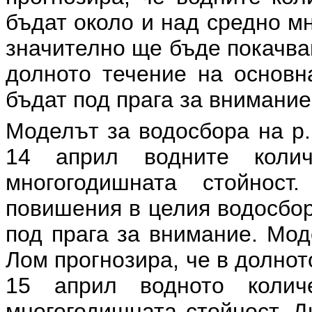
бъдат около и над средно м
значително ще бъде покачва
долното течение на основн
бъдат под прага за внимание
Моделът за водосбора на р.
14 април водните коли
многогодишната стойност
повишения в целия водосбор
под прага за внимание. Мод
Лом прогнозира, че в долното
15 април водното кол
многогодишната стойност. Д