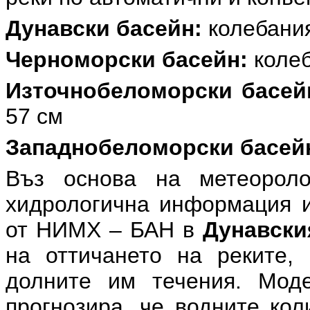
Дунавски басейн:
колебания
Черноморски басейн:
колеб
Източнобеломорски басей
57 см
Западнобеломорски басей
Въз основа на метеоролог
хидрологична информация и
от НИМХ – БАН в
Дунавски
на оттичането на реките,
долните им течения. Мод
прогнозира, че водните кол