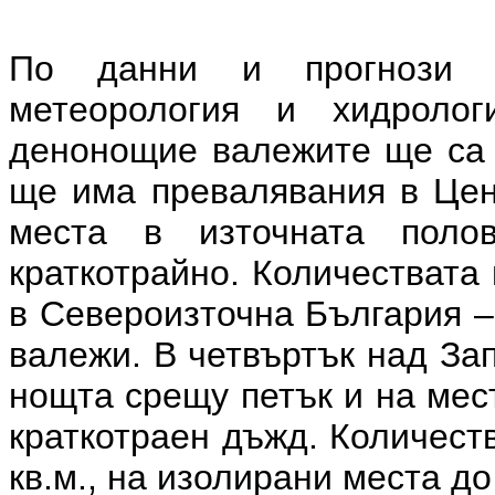
По данни и прогнози 
метеорология и хидрол
денонощие валежите ще са 
ще има превалявания в Цен
места в източната поло
краткотрайно. Количествата 
в Североизточна България – 
валежи. В четвъртък над За
нощта срещу петък и на мес
краткотраен дъжд. Количест
кв.м., на изолирани места до