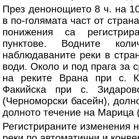
През денонощието 8 ч. на 10
в по-голямата част от стра
понижения са регистрир
пунктове. Водните ко
наблюдаваните реки в стран
води. Около и под прага за 
на реките Врана при с. К
Факийска при с. Зидаро
(Черноморски басейн), долн
долното течение на Марица 
Регистрираните изменения н
реки по автоматични и конв