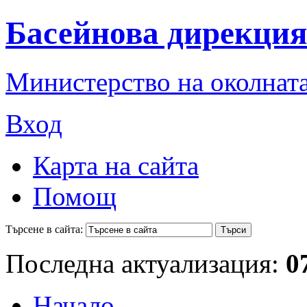
Басейнова дирекция
Министерство на околната
Вход
Карта на сайта
Помощ
Търсене в сайта:
Последна актуализация:
0
Начало