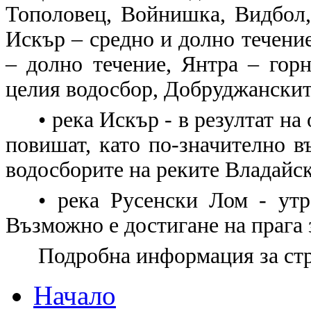
Тополовец, Войнишка, Видбол,
Искър – средно и долно течение
– долно течение, Янтра – гор
целия водосбор, Добруджанскит
• река Искър - в резултат н
повишат, като по-значително в
водосборите на реките Владайс
• река Русенски Лом - утр
Възможно е достигане на прага 
Подробна информация за ст
Начало