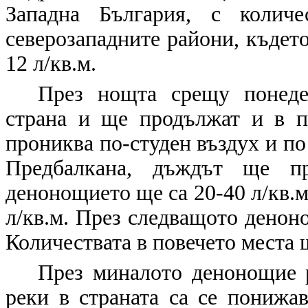
Западна България, с количе
северозападните райони, където
12 л/кв.м.
През нощта срещу понеде
страна и ще продължат и в п
прониква по-студен въздух и по 
Предбалкана, дъждът ще пр
денонощието ще са 20-40 л/кв.м
л/кв.м. През следващото денон
Количествата в повечето места щ
През миналото денонощие 
реки в страната са се понижа