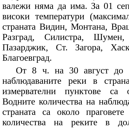
валежи няма да има. За 01 сеп
високи температури (максима
страната Видин, Монтана, Врац
Разград, Силистра, Шумен,
Пазарджик, Ст. Загора, Хас
Благоевград.
От 8 ч. на 30 август до 
наблюдаваните реки в стран
измервателни пунктове са о
Водните количества на наблюда
страната са около праговет
количества на реките в до