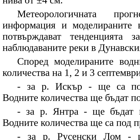
нива от ±4 см.
Метеорологичната прогн
информация и моделираните
потвърждават тенденцията 
наблюдаваните реки в Дунавски
Според моделираните водн
количества на 1, 2 и 3 септемвр
- за р. Искър - ще са по
Водните количества ще бъдат по
- за р. Янтра - ще бъдат 
Водните количества ще са под п
- за р. Русенски Лом - 