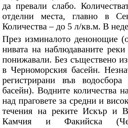
да превали слабо. Количества
отделни места, главно в Се
Количества – до 5 л/кв.м. В нед
През изминалото денонощие (от
нивата на наблюдаваните реки 
понижавали. Без съществено из
в Черноморския басейн. Незн
регистрирани във водосбора
басейн). Водните количества на
над праговете за средни и висо
течения на реките Искър и В
Камчия и Факийска (Че