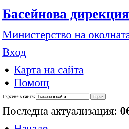
Басейнова дирекция
Министерство на околната
Вход
Карта на сайта
Помощ
Търсене в сайта:
Последна актуализация:
0
Начало