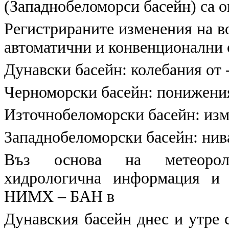
(Западнобеломорси басейн) са о
Регистрираните изменения на в
автоматични и конвенционални
Дунавски басейн:
колебания от -
Черноморски басейн:
понижения 
Източнобеломорски басейн:
изм
Западнобеломорски басейн:
нива
Въз основа на метеоролог
хидрологична информация и 
НИМХ – БАН в
Дунавския басейн
днес и утре 