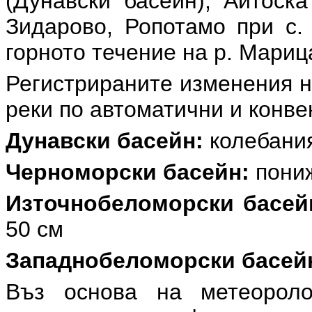
(Дунавски басейн), Айтоска
Зидарово, Ропотамо при с.
горното течение на р. Мариц
Регистрираните изменения н
реки по автоматични и конв
Дунавски басейн:
колебания 
Черноморски басейн:
пониж
Източнобеломорски басей
50 см
Западнобеломорски басей
Въз основа на метеоролог