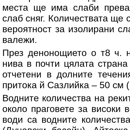
места ще има слаби прева
слаб сняг. Количествата ще с
вероятност за изолирани сл
валежи.
През денонощието о т8 ч. н
нива в почти цялата страна
отчетени в долните течени
притока й Сазлийка – 50 см 
Водните количества на рекит
около праговете за високи 
води са водните количества