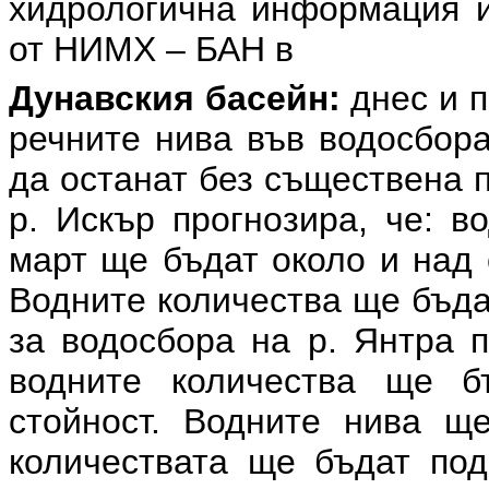
хидрологична информация и
от НИМХ – БАН в
Дунавския басейн:
днес и 
речните нива във водосбора
да останат без съществена 
р. Искър прогнозира, че: в
март ще бъдат около и над 
Водните количества ще бъда
за водосбора на р. Янтра п
водните количества ще б
стойност. Водните нива щ
количествата ще бъдат под