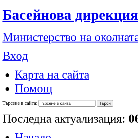
Басейнова дирекция
Министерство на околната
Вход
Карта на сайта
Помощ
Търсене в сайта:
Последна актуализация:
0
Начало