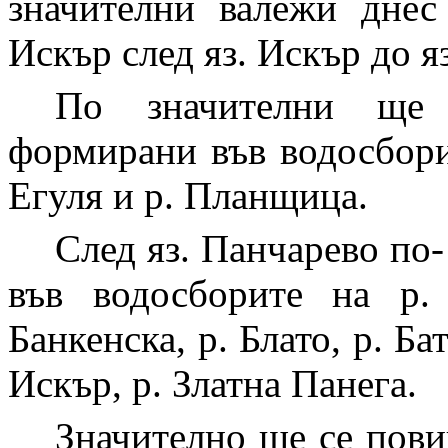
значителни валежи днес
Искър след яз. Искър до я
По значителни ще 
формирани във водосбори
Егуля и р. Планщица.
След яз. Панчарево по
във водосборите на р. 
Банкенска, р. Блато, р. Ба
Искър, р. Златна Панега.
Значително ще се пови