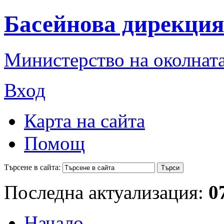
Басейнова дирекция
Министерство на околната
Вход
Карта на сайта
Помощ
Търсене в сайта:
Последна актуализация:
0
Начало