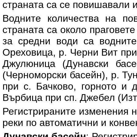
страната са се повишавали и
Водните количества на по
страната са около праговете
за средни води са водните
Ореховица, р. Черни Вит при
Джулюница (Дунавски басе
(Черноморски басейн), р. Ту
при с. Бачково, горното и 
Върбица при сп. Джебел (Из
Регистрираните изменения н
реки по автоматични и конв
Дунавски басейн
: Регистри