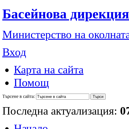
Басейнова дирекция
Министерство на околната
Вход
Карта на сайта
Помощ
Търсене в сайта:
Последна актуализация:
0
Начало