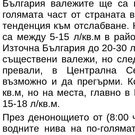
България валежите ще са п
голямата част от страната 
тенденция към отслабване.
са между 5-15 л/кв.м в рай
Източна България до 20-30 л
съществени валежи, но сле
превали, в Централна С
възможно и да прегърми. К
кв.м, но на места, главно 
15-18 л/кв.м.
През денонощието от (8:00 ч
водните нива на по-голяма