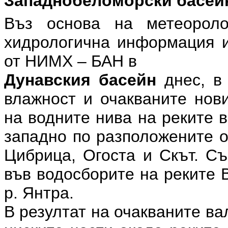
Западнобеломорски басей
Въз основа на метеоролог
хидрологична информация и
от НИМХ – БАН в
Дунавския басейн
днес, в 
влажност и очакваните нов
на водните нива на реките 
западно по разположените о
Цибрица, Огоста и Скът. С
във водосборите на реките 
р. Янтра.
В резултат на очакваните в