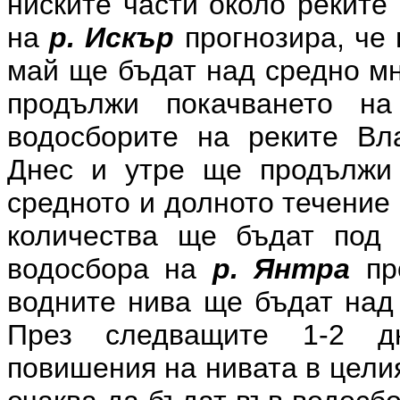
ниските части около реките
на
р. Искър
прогнозира, че 
май ще бъдат над средно мн
продължи покачването н
водосборите на реките Вла
Днес и утре ще продължи 
средното и долното течение
количества ще бъдат под 
водосбора на
р. Янтра
про
водните нива ще бъдат над 
През следващите 1-2 д
повишения на нивата в цели