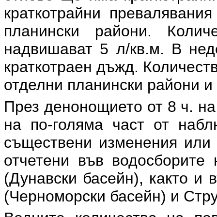
краткотрайни превалявания
планински райони. Коли
надвишават 5 л/кв.м. В не
краткотраен дъжд. Количеств
отделни планински райони и
През денонощието от 8 ч. на
на по-голяма част от набл
съществени изменения или 
отчетени във водосборите 
(Дунавски басейн), както и
(Черноморски басейн) и Стр