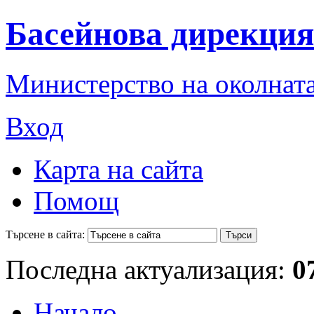
Басейнова дирекция
Министерство на околната
Вход
Карта на сайта
Помощ
Търсене в сайта:
Последна актуализация:
0
Начало