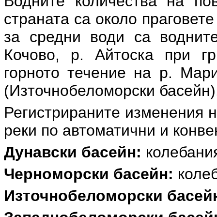
Водните количества на по
страната са около праговете
за средни води са водните
Кочово, р. Айтоска при гр
горното течение на р. Мар
(Източнобеломорски басейн)
Регистрираните изменения н
реки по автоматични и конв
Дунавски басейн:
колебания
Черноморски басейн:
колеб
Източнобеломорски басей