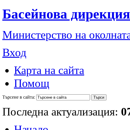
Басейнова дирекция
Министерство на околната
Вход
Карта на сайта
Помощ
Търсене в сайта:
Последна актуализация:
0
Начало