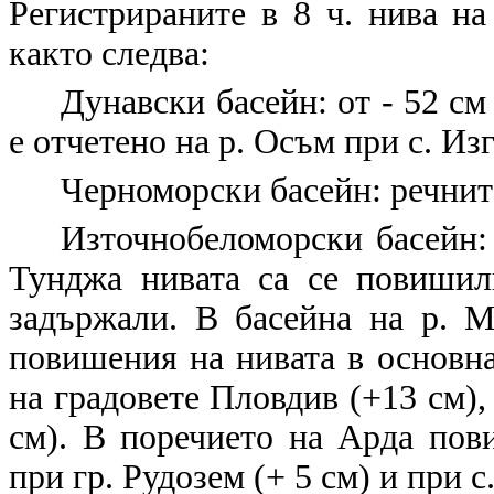
Регистрираните в 8 ч. нива на
както следва:
Дунавски басейн: от - 52 с
е отчетено на р. Осъм при с. Изг
Черноморски басейн: речнит
Източнобеломорски басейн: 
Тунджа нивата са се повишил
задържали. В басейна на р. М
повишения на нивата в основна
на градовете Пловдив (+13 см),
см). В поречието на Арда пов
при гр. Рудозем (+ 5 см) и при с