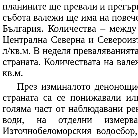
планините ще превали и прегърм
събота валежи ще има на повече
България. Количества – между 
Централна Северна и Североиз
л/кв.м. В неделя преваляванията
страната. Количествата на вал
кв.м.
През изминалото денонощие
страната са се понижавали ил
голяма част от наблюдавани рек
води, на отделни измерв
Източнобеломорския водосбор,