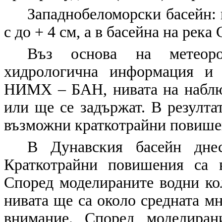
Западнобеломорски басейн: 
с до + 4 см, а в басейна на река 
Въз основа на метеорол
хидрологична информация и 
НИМХ – БАН, нивата на наблю
или ще се задържат. В резулта
възможни краткотрайни повишен
В Дунавския басейн дне
Краткотрайни повишения са 
Според моделираните водни кол
нивата ще са около средната мн
внимание. Според моделиран