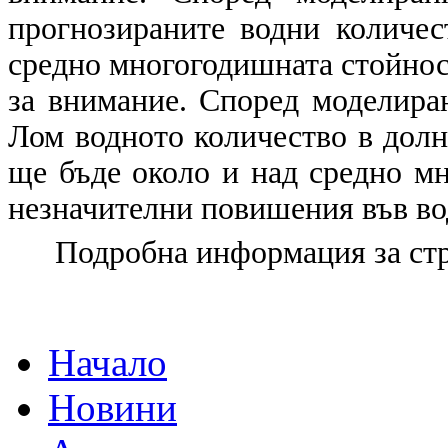
прогнозираните водни количес
средно многогодишната стойност
за внимание. Според моделиран
Лом водното количество в долно
ще бъдe около и над средно м
незначителни повишения във во
Подробна информация за ст
Начало
Новини