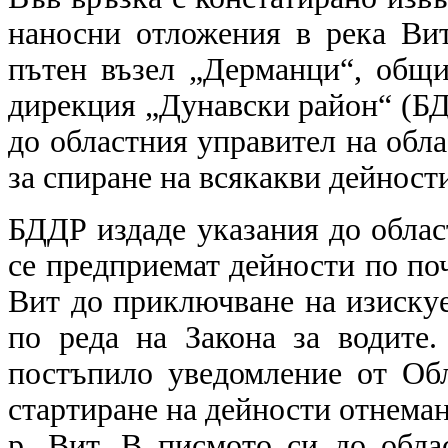
наносни отложения в река Вит
пътен възел „Дерманци“, общи
дирекция „Дунавски район“ (Б
до областния управител на обла
за спиране на всякакви дейности
БДДР издаде указания до облас
се предприемат дейности по по
Вит до приключване на изиску
по реда на Закона за водите
постъпило уведомление от Обл
стартиране на дейности отнеман
р. Вит. В писмото си до обла