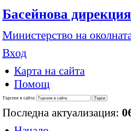
Басейнова дирекция
Министерство на околната
Вход
Карта на сайта
Помощ
Търсене в сайта:
Последна актуализация:
0
Начало