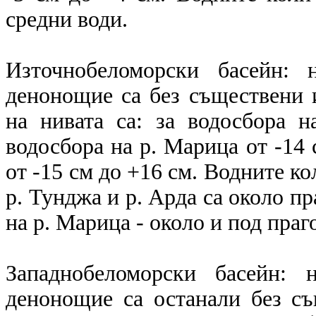
средни води.
Източнобеломорски басейн: 
денонощие са без съществени 
на нивата са: за водосбора 
водосбора на р. Марица от -14 
от -15 см до +16 см. Водните ко
р. Тунджа и р. Арда са около пр
на р. Марица - около и под праг
Западнобеломорски басейн: 
денонощие са останали без съ