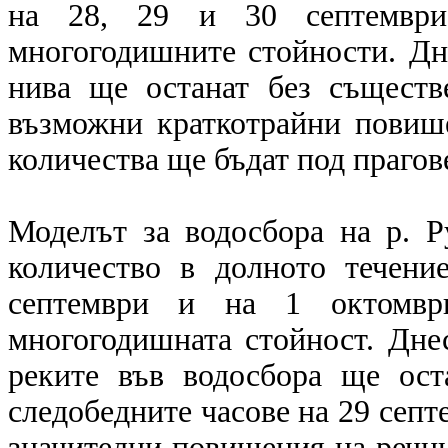
на 28, 29 и 30 септемвр
многогодишните стойности. Дн
нива ще останат без съществ
възможни краткотрайни повише
количества ще бъдат под прагов
Моделът за водосбора на р. Р
количество в долното течен
септември и на 1 октомв
многогодишната стойност. Дне
реките във водосбора ще ост
следобедните часове на 29 септ
значителни повишения на речни