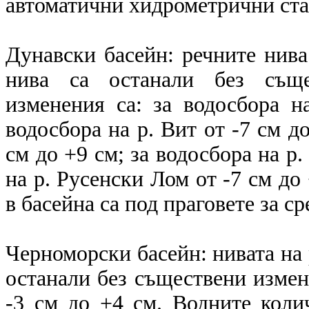
автоматични хидрометрични с
Дунавски басейн: речните нив
нива са останали без същес
изменения са: за водосбора н
водосбора на р. Вит от -7 см до
см до +9 см; за водосбора на р.
на р. Русенски Лом от -7 см до
в басейна са под праговете за ср
Черноморски басейн: нивата на
останали без съществени измен
-3 см до +4 см. Водните коли