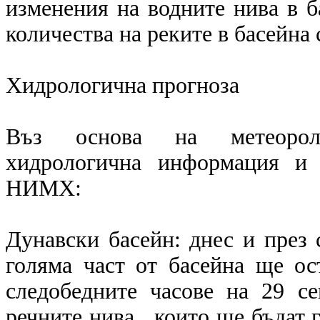
изменения на водните нива в б
количества на реките в басейна 
Хидрологична прогноза
Въз основа на метеоролог
хидрологична информация и 
НИМХ:
Дунавски басейн: днес и през 
голяма част от басейна ще ос
следобедните часове на 29 с
речните нива , които ще бъдат 