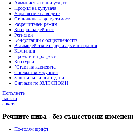
Административни услуги
Профил на купувача
Управление на водите
Становища за допустимост
Разрешителен режим
Контролна дейност
Регистри
Консултации с обществеността
Взаимодействие с други администрации
Кампании
Проекти и програми
Конкурси
"Старт на кариерата"
Сигнали за корупция
Защита на личните дани
Сигнали по ЗЗЛПСПОИН
Попълнете
нашата
анкета
Речните нива - без съществени изменен
По-голям шрифт