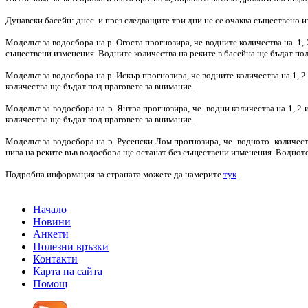
Дунавски басейн: днес и през следващите три дни не се очаква съществено и
Моделът за водосбора на р. Огоста прогнозира, че водните количества на 1,
съществени изменения. Водните количества на реките в басейна ще бъдат под
Моделът за водосбора на р. Искър прогнозира, че водните количества на 1,
количества ще бъдат под праговете за внимание.
Моделът за водосбора на р. Янтра прогнозира, че водни количества на 1, 2
количества ще бъдат под праговете за внимание.
Моделът за водосбора на р. Русенски Лом прогнозира, че водното количеств
нива на реките във водосбора ще останат без съществени изменения. Водното
Подробна информация за страната можете да намерите
тук
.
Начало
Новини
Анкети
Полезни връзки
Контакти
Карта на сайта
Помощ