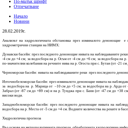
По-малък шрифт
Отпечатване
Начало
Новини
28.02.2019г.
Анализът на хидрологичната обстановка през изминалото денонощие е 
хидрометрични станции на НИМХ:
Дунавски басейн: през последното денонощие нивата на наблюдаваните реки са
-4 см до +4 см; за водосбора на р. Осъм от -4 см до +6 см; за водосбора на 
по-значителни колебания на речните нива на р. Огоста при с. Бутан (от -21 см
Черноморски басейн: нивата на наблюдаваните реки през последното денонощи
Източнобеломорски басейн: през изминалото денонощие нивата на наблюдавани
за водосбора на р. Марица от –10 см до +5 см; за водосбора на р. Арда от 
Забрал (от -87 см до +89 см) и на р. Тунджа при с. Баня (от -47 см до +38 
високи води.
Западнобеломорски басейн: през последното денонощие нивата на наблюдав
водосбора на р. Места от -5 см до +4 см. Водните количества на реките в басе
Хидрологична прогноза
Въз основа на метеорологичната прогноза, обработената хидрологична инф