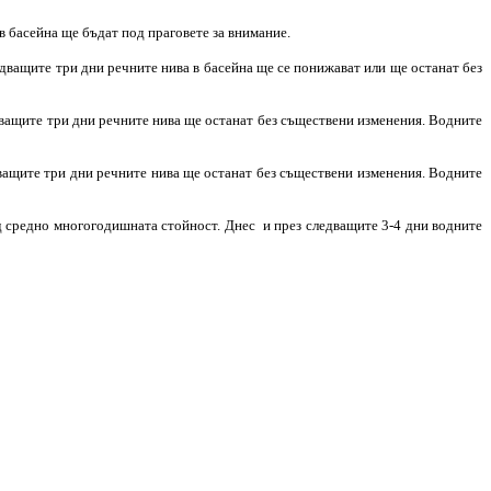
в басейна ще бъдат под праговете за внимание.
едващите три дни речните нива в басейна ще се понижават или ще останат без
дващите три дни речните нива ще останат без съществени изменения. Водните
дващите три дни речните нива ще останат без съществени изменения. Водните
ад средно многогодишната стойност. Днес и през следващите 3-4 дни водните