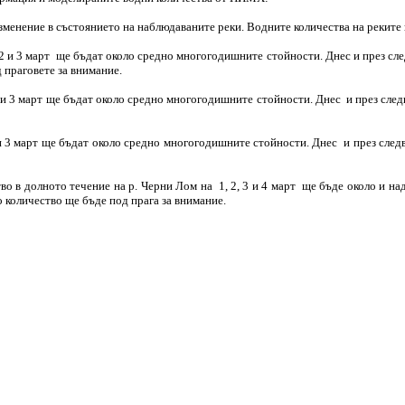
зменение в състоянието на наблюдаваните реки. Водните количества на реките 
 2 и 3 март ще бъдат около средно многогодишните стойности. Днес и през сл
 праговете за внимание.
 2 и 3 март ще бъдат около средно многогодишните стойности. Днес и през сле
 и 3 март ще бъдат около средно многогодишните стойности. Днес и през сле
о в долното течение на р. Черни Лом на 1, 2, 3 и 4 март ще бъде около и н
 количество ще бъде под прага за внимание.