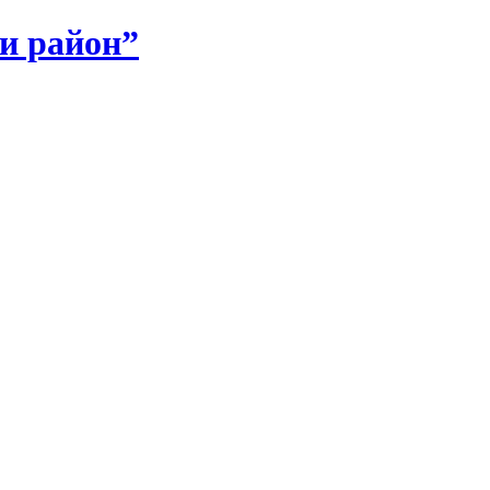
и район”