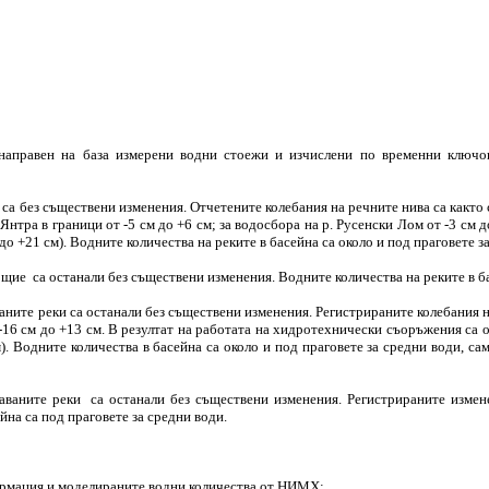
направен на база измерени водни стоежи и изчислени по временни ключов
 без съществени изменения. Отчетените колебания на речните нива са както сле
р. Янтра в граници от -5 см до +6 см; за водосбора на р. Русенски Лом от -3 с
 до +21 см). Водните количества на реките в басейна са около и под праговете з
е са останали без съществени изменения. Водните количества на реките в бас
те реки са останали без съществени изменения. Регистрираните колебания на р
-16 см до +13 см. В резултат на работата на хидротехнически съоръжения са 
см). Водните количества в басейна са около и под праговете за средни води, с
аните реки са останали без съществени изменения. Регистрираните изменен
йна са под праговете за средни води.
ормация и моделираните водни количества от НИМХ: