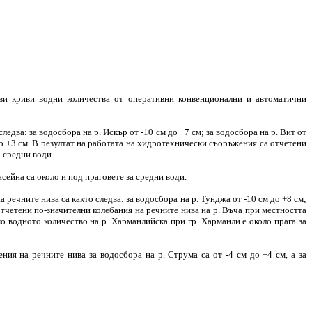
и криви водни количества от оперативни конвенционални и автоматични
два: за водосбора на р. Искър от -10 см до +7 см; за водосбора на р. Вит от
м до +3 см. В резултат на работата на хидротехнически съоръжения са отчетени
а средни води.
ейна са около и под праговете за средни води.
ечните нива са както следва: за водосбора на р. Тунджа от -10 см до +8 см;
отчетени по-значителни колебания на речните нива на р. Въча при местността
амо водното количество на р. Харманлийска при гр. Харманли е около прага за
ия на речните нива за водосбора на р. Струма са от -4 см до +4 см, а за