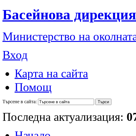
Басейнова дирекция
Министерство на околната
Вход
Карта на сайта
Помощ
Търсене в сайта:
Последна актуализация:
0
Начало