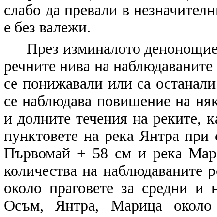
слабо да превали в незначителн
е без валежи.
През изминалото денонощие (
речните нива на наблюдаваните р
се понижавали или са останали
се наблюдава повишение на няк
и долните течения на реките, к
пунктовете на река Янтра при 
Първомай + 58 см и река Мар
количества на наблюдаваните ре
около праговете за средни и 
Осъм, Янтра, Марица около 