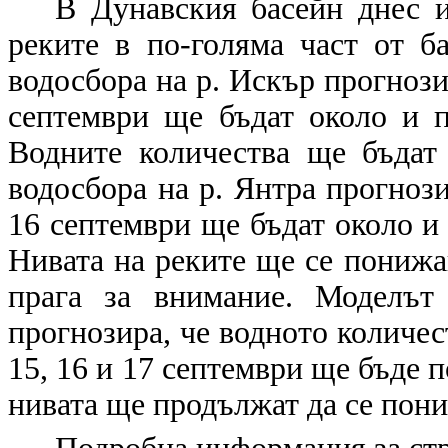
В Дунавския басейн днес и
реките в по-голяма част от б
водосбора на р. Искър прогнозир
септември ще бъдат около и п
Водните количества ще бъдат
водосбора на р. Янтра прогнози
16 септември ще бъдат около и
Нивата на реките ще се понижа
прага за внимание. Моделът
прогнозира, че водното количест
15, 16 и 17 септември ще бъде 
нивата ще продължат да се пони