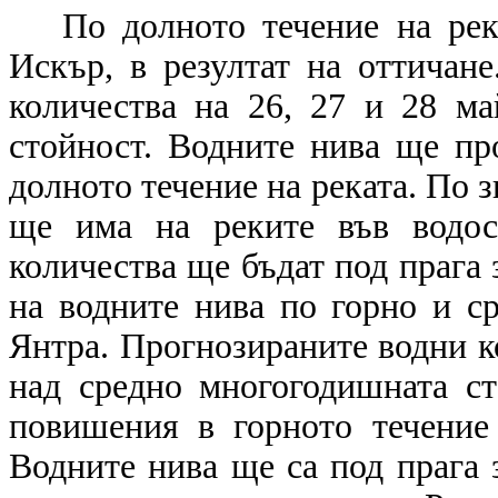
По долното течение на рек
Искър, в резултат на оттичан
количества на 26, 27 и 28 м
стойност. Водните нива ще пр
долното течение на реката. По 
ще има на реките във водос
количества ще бъдат под прага
на водните нива по горно и с
Янтра. Прогнозираните водни ко
над средно многогодишната ст
повишения в горното течение
Водните нива ще са под прага 