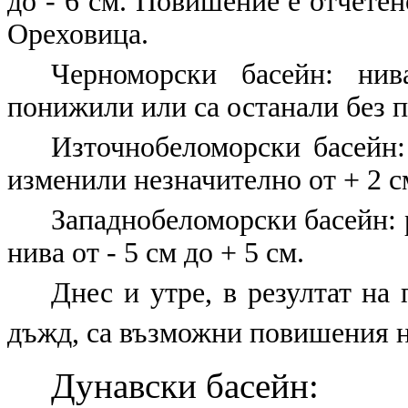
до - 6 см. Повишение е отчетен
Ореховица.
Черноморски басейн:
нива
понижили или са останали без 
Източнобеломорски басейн:
изменили незначително от + 2 см
Западнобеломорски басейн:
нива от - 5 см до + 5 см.
Днес и утре, в резултат на
дъжд, са възможни повишения на
Дунавски басейн: