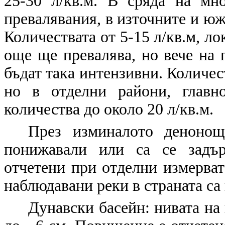
25-30 л/кв.м. В сряда на мн
превалявания, в източните и юж
Количествата от 5-15 л/кв.м, ло
още ще превалява, но вече на 
бъдат така интензивни. Количест
но в отделни райони, глав
количества до около 20 л/кв.м.
През изминалото денонощ
понижавали или са се задър
отчетени при отделни измерват
наблюдавани реки в страната са 
Дунавски басейн:
нивата на 