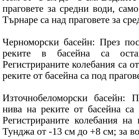
праговете за средни води, само
Търнаре са над праговете за сре
Черноморски басейн: През по
реките в басейна са оста
Регистрираните колебания са от
реките от басейна са под прагов
Източнобеломорски басейн: 
нива на реките от басейна са
Регистрираните колебания на 
Тунджа от -13 см до +8 см; за в