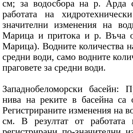
см; за водосбора на р. Арда 
работата на хидротехническ
значителни изменения на вод
Марица и притока и р. Въча о
Марица). Водните количества на
средни води, само водните колич
праговете за средни води.
Западнобеломорски басейн: 
нива на реките в басейна са 
Регистрираните изменения на вод
см. В резултат от работата
регистрирани по-значителни и