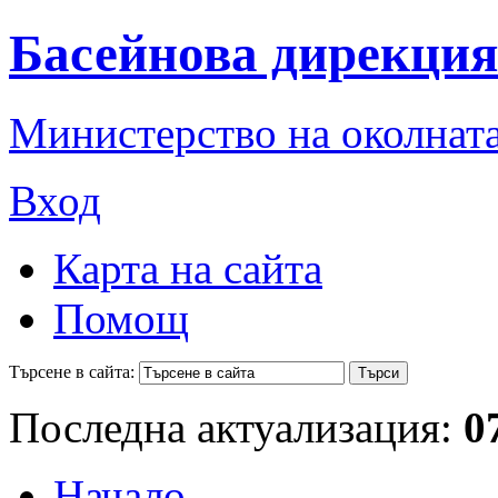
Басейнова дирекция
Министерство на околната
Вход
Карта на сайта
Помощ
Търсене в сайта:
Последна актуализация:
0
Начало