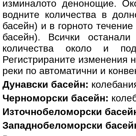
изминалото денонощие. Око
водните количества в долн
басейн) и в горното течени
басейн). Всички останал
количества около и по
Регистрираните изменения н
реки по автоматични и конв
Дунавски басейн:
колебания
Черноморски басейн:
колеб
Източнобеломорски басей
Западнобеломорски басей