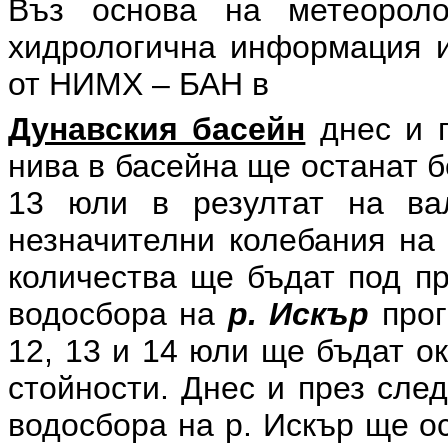
Въз основа на метеоролог
хидрологична информация и
от НИМХ – БАН в
Дунавския басейн
днес и п
нива в басейна ще останат 
13 юли в резултат на ва
незначителни колебания на 
количества ще бъдат под пр
водосбора на
р. Искър
прог
12, 13 и 14 юли ще бъдат о
стойности. Днес и през сле
водосбора на р. Искър ще о