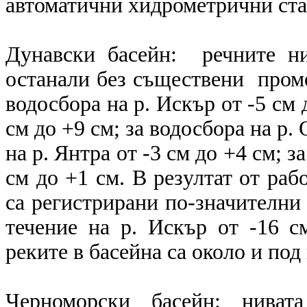
автоматични хидрометрични с
Дунавски басейн: речните н
останали без съществени проме
водосбора на р. Искър от -5 см 
см до +9 см; за водосбора на р.
на р. Янтра от -3 см до +4 см; з
см до +1 см. В резултат от ра
са регистрирани по-значителни
течение на р. Искър от -16 с
реките в басейна са около и под
Черноморски басейн: нив