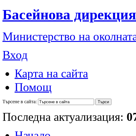
Басейнова дирекция
Министерство на околната
Вход
Карта на сайта
Помощ
Търсене в сайта:
Последна актуализация:
0
Начало