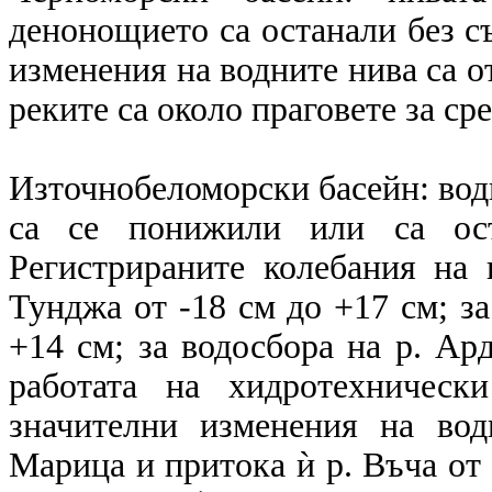
денонощието са останали без с
изменения на водните нива са от
реките са около праговете за ср
Източнобеломорски басейн: вод
са се понижили или са ост
Регистрираните колебания на 
Тунджа от -18 см до +17 см; за
+14 см; за водосбора на р. Ард
работата на хидротехническ
значителни изменения на вод
Марица и притока ѝ р. Въча от 