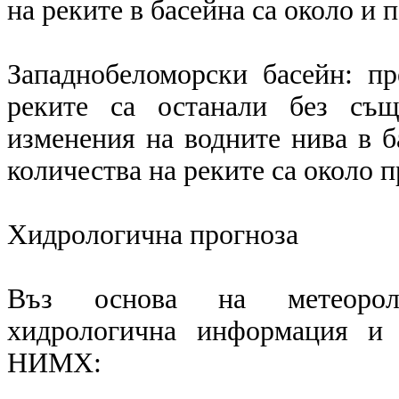
на реките в басейна са около и 
Западнобеломорски басейн: п
реките са останали без същ
изменения на водните нива в б
количества на реките са около п
Хидрологична прогноза
Въз основа на метеоролог
хидрологична информация и 
НИМХ: