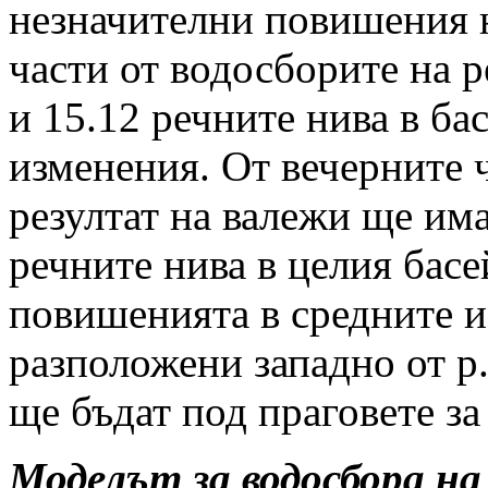
незначителни повишения н
части от водосборите на р
и 15.12 речните нива в ба
изменения. От вечерните ч
резултат на валежи ще им
речните нива в целия бас
повишенията в средните и
разположени западно от р
ще бъдат под праговете з
Моделът за водосбора на