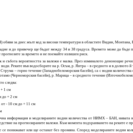
обяви за днес жълт код за високи температури в областите Видин, Монтана, Вр
пладне и до привечер ще бъдат между 34 и 38 градуса. Времето може да бъде 
 прогнозите за времето и не поемайте излишен риск.
 и събота вероятността за валежи е малка. През изминалото денонощие речни
 води. Реките във водосборите на р. Осъм, р. Янтра – в средното и в долното й 
. Струма – горно течение (Западнобеломорския басейн), са с водни количества 
опотамо (Черноморския басейн), р. Марица – в средното течение (Източнобеломор
кто следва:
 + 1 см
 до + 2 см
от - 10 см до + 11 см
см
ична информация и моделираните водни количества от НИМХ – БАН, нивата н
едствие на прогнозираните валежи. Към момента подхранването на реките е п
 се понижават или ще останат без промяна. Според моделираните водни колич