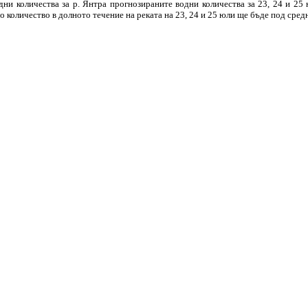
ни количества за р. Янтра прогнозираните водни количества за 23, 24 и 25
 количество в долното течение на реката на 23, 24 и 25 юли ще бъдe под сре