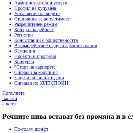
Административни услуги
Профил на купувача
Управление на водите
Становища за допустимост
Разрешителен режим
Контролна дейност
Регистри
Консултации с обществеността
Взаимодействие с други администрации
Кампании
Проекти и програми
Конкурси
"Старт на кариерата"
Сигнали за корупция
Защита на личните дани
Сигнали по ЗЗЛПСПОИН
Попълнете
нашата
анкета
Речните нива остават без промяна и в 
По-голям шрифт