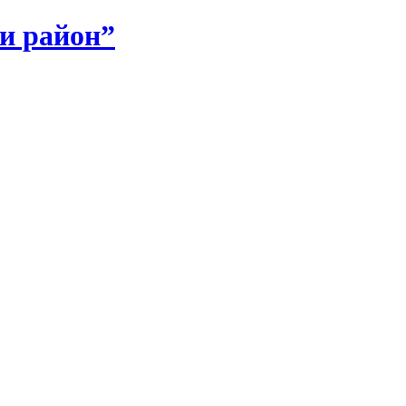
и район”