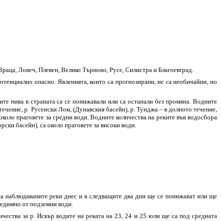
аца, Ловеч, Плевен, Велико Търново, Русе, Силистра и Благоевград.
потенциално опасно. Явленията, които са прогнозирани, не са необичайни, но
те нива в страната са се понижавали или са останали без промяна. Водните
течение, р. Русенски Лом, (Дунавския басейн), р. Тунджа – в долното течение,
около праговете за средни води. Водните количества на реките във водосбора
ски басейн), са около праговете за високи води.
а наблюдаваните реки днес и в следващите два дни ще се понижават или ще
редимно от подземни води.
ества за р. Искър водите на реката на 23, 24 и 25 юли ще са под средната