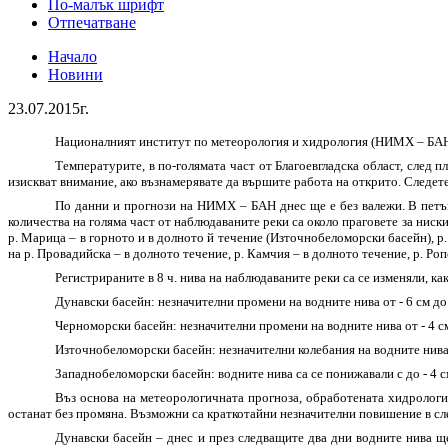
По-малък шрифт
Отпечатване
Начало
Новини
23.07.2015г.
Националният институт по метеорология и хидрология (НИМХ – БАН) 
Температурите, в по-голямата част от Благоевгладска област, след 
изискват внимание, ако възнамерявате да вършите работа на открито. Следете
По данни и прогнози на НИМХ – БАН днес ще е без валежи. В петък
количества на голяма част от наблюдаваните реки са около праговете за ниски
р. Марица – в горното и в долното й течение (Източнобеломорски басейн), р
на р. Провадийска – в долното течение, р. Камчия – в долното течение, р. Р
Регистрираните в 8 ч. нива на наблюдаваните реки са се изменяли, ка
Дунавски басейн: незначителни промени на водните нива от - 6 см до
Черноморски басейн: незначителни промени на водните нива от - 4 см
Източнобеломорски басейн: незначителни колебания на водните нива 
Западнобеломорски басейн: водните нива са се понижавали с до - 4 
Въз основа на метеорологичната прогноза, обработената хидролог
останат без промяна. Възможни са краткотайни незначителни повишение в сл
Дунавски басейн – днес и през следващите два дни водните нива ще