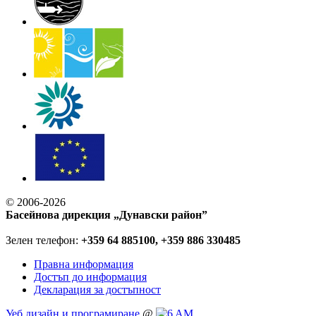
© 2006-2026
Басейнова дирекция „Дунавски район”
Зелен телефон:
+359 64 885100, +359 886 330485
Правна информация
Достъп до информация
Декларация за достъпност
Уеб дизайн и програмиране
@