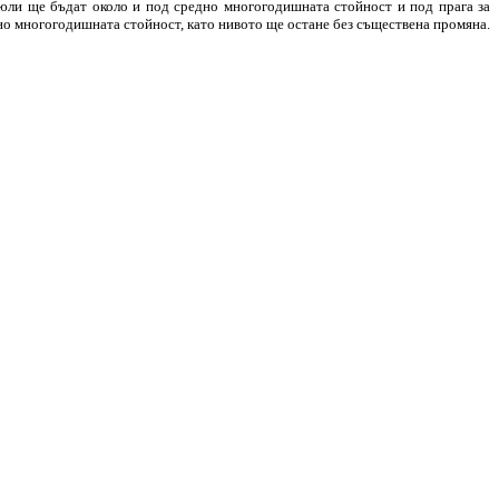
 юли ще бъдат около и под средно многогодишната стойност и под прага за
дно многогодишната стойност, като нивото ще остане без съществена промяна.