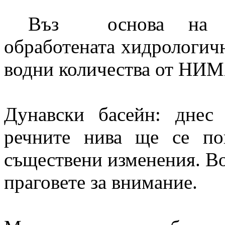
Въз основа на мете
обработената хидрологич
водни количества от НИМ
Дунавски басейн: днес
речните нива ще се по
съществени изменения. Во
праговете за внимание.