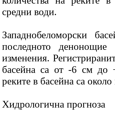
количества на реките в
средни води.
Западнобеломорски бас
последното денонощие 
изменения. Регистриранит
басейна са от -6 см до 
реките в басейна са около
Хидрологична прогноза