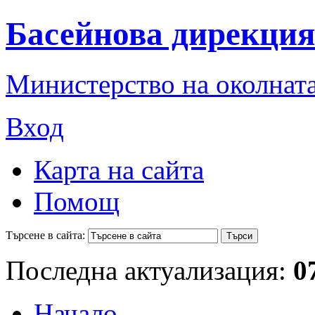
Басейнова дирекция
Министерство на околната
Вход
Карта на сайта
Помощ
Търсене в сайта:
Последна актуализация:
0
Начало