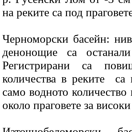
на реките са под праговете
Черноморски басейн: нив
денонощие са останали
Регистрирани са пов
количества в реките са 
само водното количество 
около праговете за високи
Източнобеломорски б