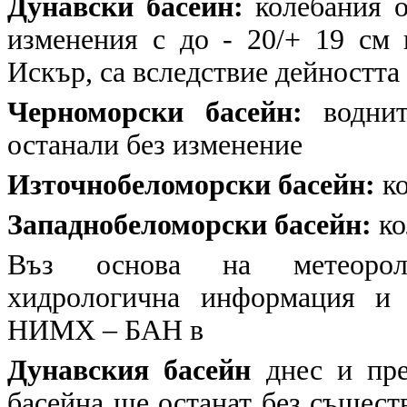
Дунавски басейн:
колебания о
изменения с до - 20/+ 19 см 
Искър, са вследствие дейностт
Черноморски басейн:
воднит
останали без изменение
Източнобеломорски басейн:
ко
Западнобеломорски басейн:
ко
Въз основа на метеоролог
хидрологична информация и 
НИМХ – БАН в
Дунавския басейн
днес и пре
басейна ще останат без същест