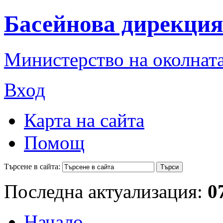
Басейнова дирекция
Министерство на околната
Вход
Карта на сайта
Помощ
Търсене в сайта:
Последна актуализация:
0
Начало